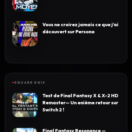
Vous ne croirez jamais ce que j’ai
découvert sur Persona
SQUARE ENIX
Test de Final Fantasy X & X-2 HD
Remaster— Un enième retour sur
Switch 2 !
Final Fantasy Resonance —