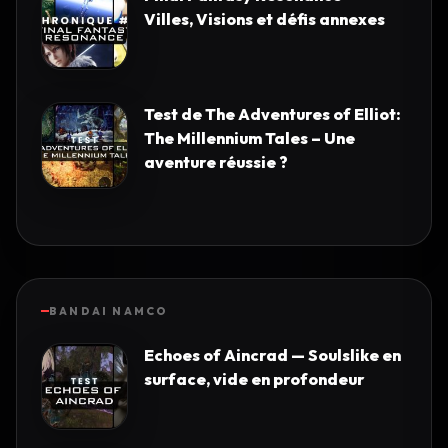
Villes, Visions et défis annexes
Test de The Adventures of Elliot:
The Millennium Tales – Une
aventure réussie ?
BANDAI NAMCO
Echoes of Aincrad — Soulslike en
surface, vide en profondeur