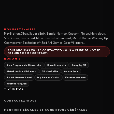
NOS PARTENAIRES
PlayStation, Xbox, Square Enix, Bandai Namco, Capcom, Plaion, Marvelous,
505 Games, Bushiroad, Maximum Entertainment, Minuit Douze, Warning Up,
Cosmocover, Eastasiasoft, Red Art Games, Dear Villagers...
POURQUOI PAS VOUS ? CONTACTEZ-NOUS À L'AIDE DE NOTRE
FORMULAIRE DE CONTACT.
NOS AMIS
Les Players du Dimanche
Gino Mazzola
CosplayFR
Génération Nintendo
ShokoLatte
Azazelyne
Poké Games Land
My Sweet Otaku
Karmashachou
Games-Squad
+ D'INFOS
CONTACTEZ-NOUS
MENTIONS LÉGALES ET CONDITIONS GÉNÉRALES