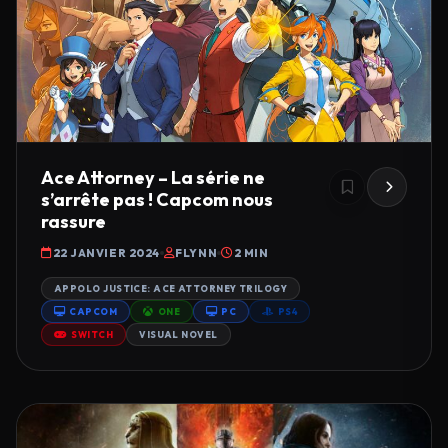
Ace Attorney – La série ne
s’arrête pas ! Capcom nous
rassure
22 JANVIER 2024
FLYNN
2 MIN
APPOLO JUSTICE: ACE ATTORNEY TRILOGY
CAPCOM
ONE
PC
PS4
SWITCH
VISUAL NOVEL