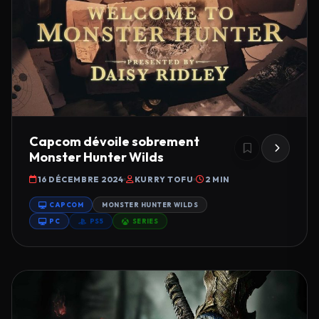
Capcom dévoile sobrement
Monster Hunter Wilds
16 DÉCEMBRE 2024
KURRY TOFU
2 MIN
CAPCOM
MONSTER HUNTER WILDS
PC
PS5
SERIES