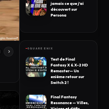
jamais ce que j’ai
découvert sur
Persona
SQUARE ENIX
Test de Final
Fantasy X & X-2 HD
Remaster— Un
enième retour sur
Switch 2 !
Final Fantasy
Resonance — Villes,
Visions et défis