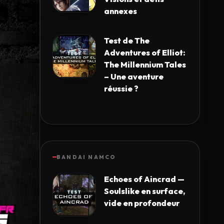
annexes
Test de The
Adventures of Elliot:
The Millennium Tales
– Une aventure
réussie ?
BANDAI NAMCO
Echoes of Aincrad —
Soulslike en surface,
vide en profondeur