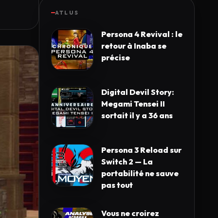
ATLUS
Persona 4 Revival : le
retour à Inaba se
précise
Digital Devil Story:
Megami Tensei II
sortait il y a 36 ans
Persona 3 Reload sur
Switch 2 — La
portabilité ne sauve
pas tout
Vous ne croirez