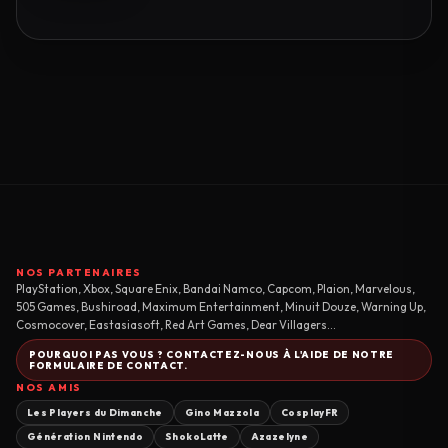
NOS PARTENAIRES
PlayStation, Xbox, Square Enix, Bandai Namco, Capcom, Plaion, Marvelous,
505 Games, Bushiroad, Maximum Entertainment, Minuit Douze, Warning Up,
Cosmocover, Eastasiasoft, Red Art Games, Dear Villagers...
POURQUOI PAS VOUS ? CONTACTEZ-NOUS À L'AIDE DE NOTRE
FORMULAIRE DE CONTACT.
NOS AMIS
Les Players du Dimanche
Gino Mazzola
CosplayFR
Génération Nintendo
ShokoLatte
Azazelyne