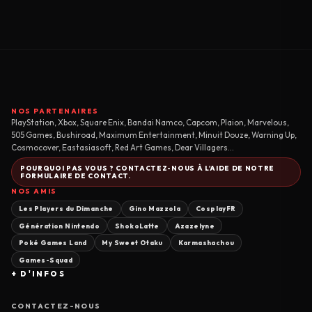
NOS PARTENAIRES
PlayStation, Xbox, Square Enix, Bandai Namco, Capcom, Plaion, Marvelous,
505 Games, Bushiroad, Maximum Entertainment, Minuit Douze, Warning Up,
Cosmocover, Eastasiasoft, Red Art Games, Dear Villagers...
POURQUOI PAS VOUS ? CONTACTEZ-NOUS À L'AIDE DE NOTRE
FORMULAIRE DE CONTACT.
NOS AMIS
Les Players du Dimanche
Gino Mazzola
CosplayFR
Génération Nintendo
ShokoLatte
Azazelyne
Poké Games Land
My Sweet Otaku
Karmashachou
Games-Squad
+ D'INFOS
CONTACTEZ-NOUS