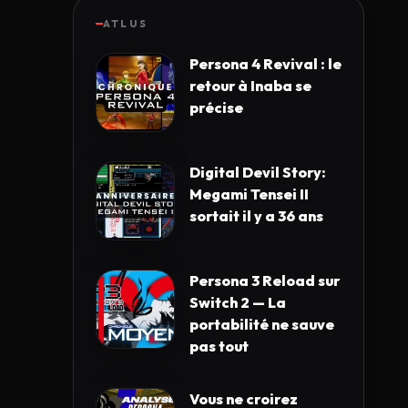
ATLUS
Persona 4 Revival : le
retour à Inaba se
précise
Digital Devil Story:
Megami Tensei II
sortait il y a 36 ans
Persona 3 Reload sur
Switch 2 — La
portabilité ne sauve
pas tout
Vous ne croirez