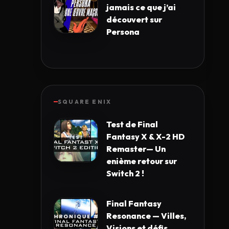
jamais ce que j’ai
découvert sur
Persona
SQUARE ENIX
Test de Final
Fantasy X & X-2 HD
Remaster— Un
enième retour sur
Switch 2 !
Final Fantasy
Resonance — Villes,
Visions et défis