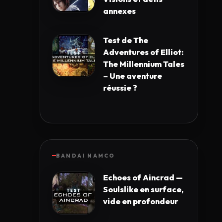
annexes
Test de The
Adventures of Elliot:
The Millennium Tales
– Une aventure
réussie ?
BANDAI NAMCO
Echoes of Aincrad —
Soulslike en surface,
vide en profondeur