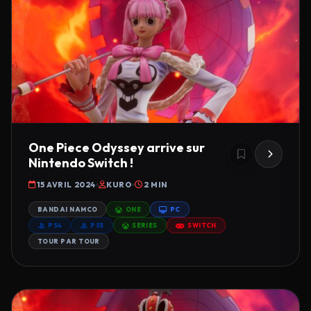
One Piece Odyssey arrive sur
Nintendo Switch !
15 AVRIL 2024
KURO
2 MIN
BANDAI NAMCO
ONE
PC
PS4
PS5
SERIES
SWITCH
TOUR PAR TOUR