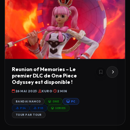
Reunion of Memories – Le
premier DLC de One Piece
Odyssey est disponible !
26 MAI 2023
KURO
2 MIN
BANDAI NAMCO
ONE
PC
PS4
PS5
SERIES
TOUR PAR TOUR