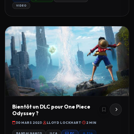
VIDEO
Bientôt un DLC pour One Piece
Odyssey ?
30 MARS 2023
LLOYD LOCKHART
2 MIN
BANDAI NAMCO
ILCA
PC
PS4