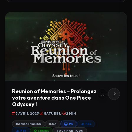
Reunion of Memories – Prolongez
votre aventure dans One Piece
Odyssey !
5 AVRIL 2023
NATUREL
2 MIN
BANDAI NAMCO
ILCA
PC
PS4
PS5
SERIES
TOUR PAR TOUR