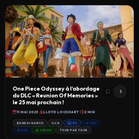
One Piece Odyssey à l’abordage
du DLC « Reunion Of Memories »
le 25 mai prochain !
11 MAI 2023
LLOYD LOCKHART
2 MIN
BANDAI NAMCO
ILCA
PC
PS4
PS5
SERIES
TOUR PAR TOUR