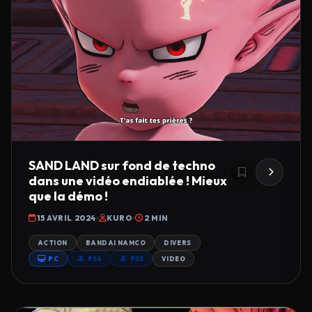
SAND LAND sur fond de techno
dans une vidéo endiablée ! Mieux
que la démo !
15 AVRIL 2024
KURO
2 MIN
ACTION
BANDAI NAMCO
DIVERS
PC
PS4
PS5
VIDEO