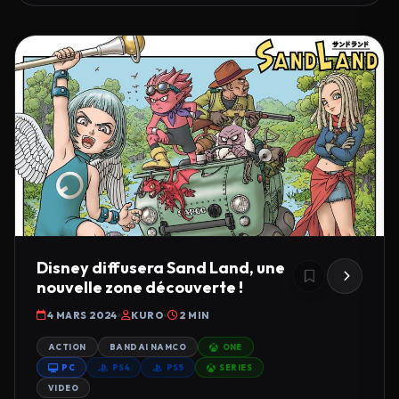
Disney diffusera Sand Land, une
nouvelle zone découverte !
4 MARS 2024
KURO
2 MIN
ACTION
BANDAI NAMCO
ONE
PC
PS4
PS5
SERIES
VIDEO