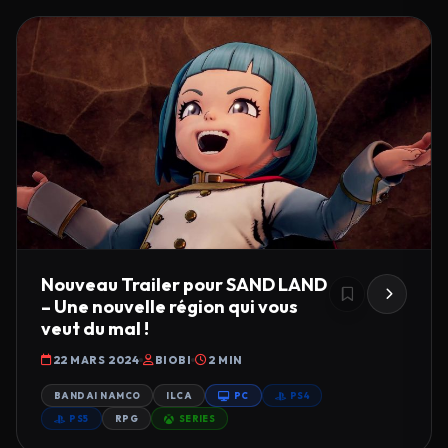
Nouveau Trailer pour SAND LAND
– Une nouvelle région qui vous
veut du mal !
22 MARS 2024
BIOBI
2 MIN
BANDAI NAMCO
ILCA
PC
PS4
PS5
RPG
SERIES