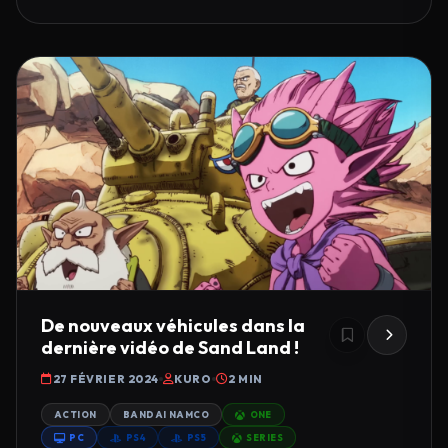
De nouveaux véhicules dans la
dernière vidéo de Sand Land !
27 FÉVRIER 2024
KURO
2 MIN
ACTION
BANDAI NAMCO
ONE
PC
PS4
PS5
SERIES