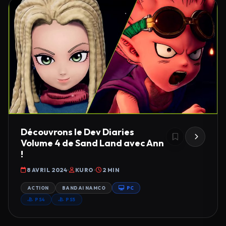
Découvrons le Dev Diaries
Volume 4 de Sand Land avec Ann
!
8 AVRIL 2024
KURO
2 MIN
ACTION
BANDAI NAMCO
PC
PS4
PS5