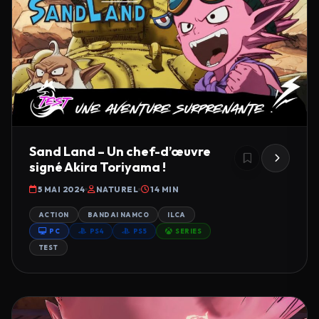
Sand Land – Un chef-d’œuvre
signé Akira Toriyama !
5 MAI 2024
NATUREL
14 MIN
ACTION
BANDAI NAMCO
ILCA
PC
PS4
PS5
SERIES
TEST