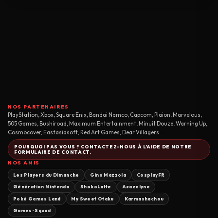
NOS PARTENAIRES
PlayStation, Xbox, Square Enix, Bandai Namco, Capcom, Plaion, Marvelous,
505 Games, Bushiroad, Maximum Entertainment, Minuit Douze, Warning Up,
Cosmocover, Eastasiasoft, Red Art Games, Dear Villagers...
POURQUOI PAS VOUS ? CONTACTEZ-NOUS À L'AIDE DE NOTRE
FORMULAIRE DE CONTACT.
NOS AMIS
Les Players du Dimanche
Gino Mazzola
CosplayFR
Génération Nintendo
ShokoLatte
Azazelyne
Poké Games Land
My Sweet Otaku
Karmashachou
Games-Squad