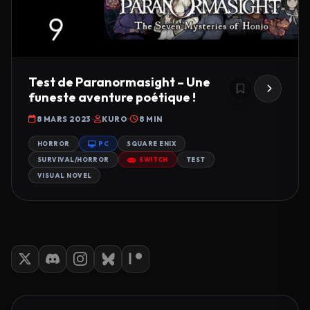
Test de Paranormasight – Une
funeste aventure poétique !
8 MARS 2023
KURO
8 MIN
HORROR
PC
SQUARE ENIX
SURVIVAL/HORROR
SWITCH
TEST
VISUAL NOVEL