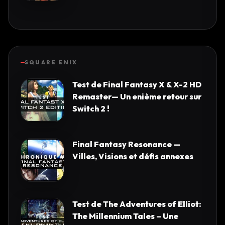
SQUARE ENIX
Test de Final Fantasy X & X-2 HD
Remaster— Un enième retour sur
Switch 2 !
Final Fantasy Resonance —
Villes, Visions et défis annexes
Test de The Adventures of Elliot:
The Millennium Tales – Une