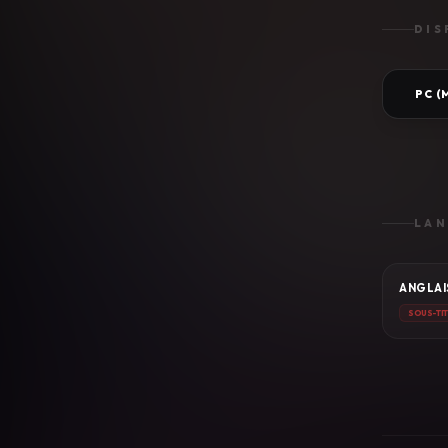
DIS
PC 
LAN
ANGLAI
SOUS-TI