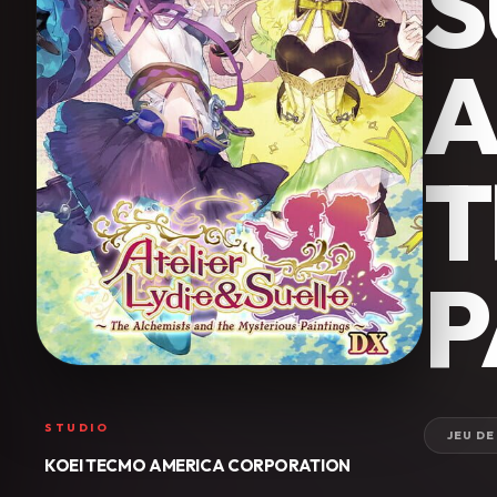
S
A
T
P
STUDIO
JEU DE
KOEI TECMO AMERICA CORPORATION