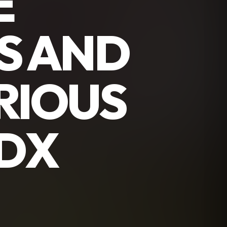
E
S AND
RIOUS
 DX