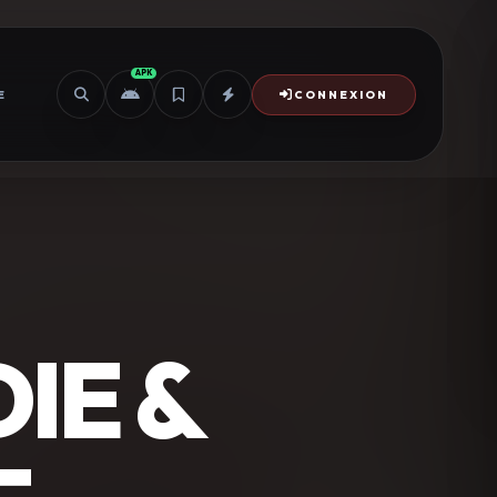
APK
E
CONNEXION
IE &