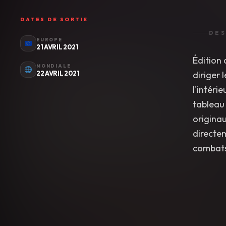
DATES DE SORTIE
DES
EUROPE
21 AVRIL 2021
Édition 
MONDIALE
22 AVRIL 2021
diriger 
l'intéri
tableau 
originau
directe
combats