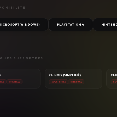
PONIBILITÉ
(MICROSOFT WINDOWS)
PLAYSTATION 4
NINTEN
GUES SUPPORTÉES
S
CHINOIS (SIMPLIFIÉ)
CHI
TRES
INTERFACE
SOUS-TITRES
INTERFACE
SO