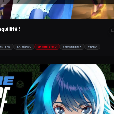
uillité !
SYSTEMS
LA RÉDAC
NINTENDO
SQUARE ENIX
VIDEO