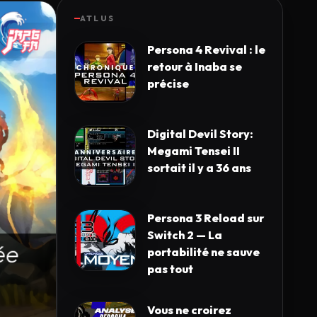
ATLUS
Persona 4 Revival : le
retour à Inaba se
précise
Digital Devil Story:
Megami Tensei II
sortait il y a 36 ans
Persona 3 Reload sur
Switch 2 — La
portabilité ne sauve
pas tout
Vous ne croirez