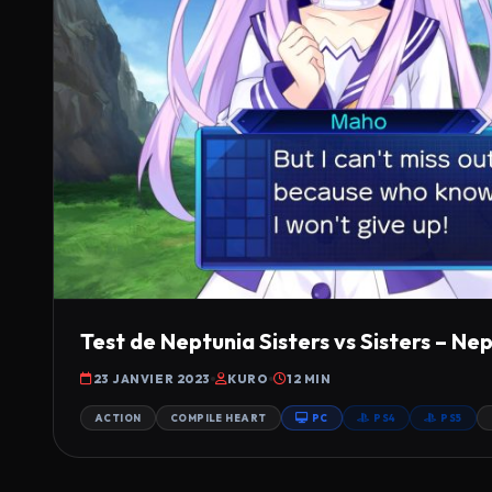
Test de Neptunia Sisters vs Sisters – Ne
23 JANVIER 2023
KURO
12 MIN
ACTION
COMPILE HEART
PC
PS4
PS5