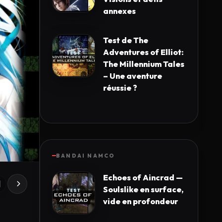
annexes
Test de The
Adventures of Elliot:
The Millennium Tales
– Une aventure
réussie ?
BANDAI NAMCO
Echoes of Aincrad —
Soulslike en surface,
vide en profondeur