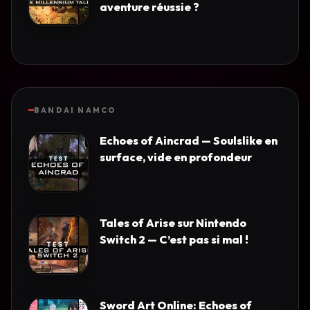
aventure réussie ?
BANDAI NAMCO
Echoes of Aincrad — Soulslike en
surface, vide en profondeur
Tales of Arise sur Nintendo
Switch 2 — C’est pas si mal !
Sword Art Online: Echoes of