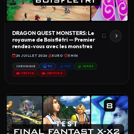
DRAGON QUEST MONSTERS: Le
royaume de Boisflétri — Premier
rendez-vous avec les monstres
24 JUILLET 2026
KURO
5 MIN
CHRONIQUE
PC
PS5
SERIES
SWITCH
SWITCH 2