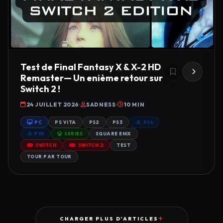
Test de Final Fantasy X & X-2 HD
Remaster— Un enième retour sur
Switch 2 !
24 JUILLET 2026
SADNESS
10 MIN
PC
PS VITA
PS2
PS3
PS4
PS5
SERIES
SQUARE ENIX
SWITCH
SWITCH 2
TEST
TOUR PAR TOUR
CHARGER PLUS D'ARTICLES