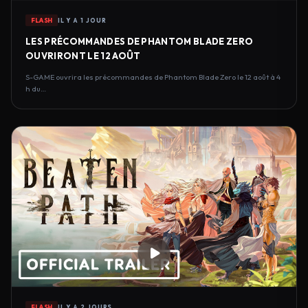
FLASH
IL Y A 1 JOUR
LES PRÉCOMMANDES DE PHANTOM BLADE ZERO
OUVRIRONT LE 12 AOÛT
S-GAME ouvrira les précommandes de Phantom Blade Zero le 12 août à 4
h du…
FLASH
IL Y A 2 JOURS