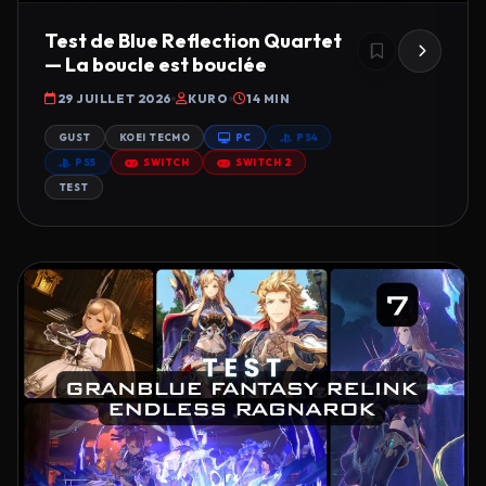
Test de Blue Reflection Quartet
— La boucle est bouclée
29 JUILLET 2026
KURO
14 MIN
GUST
KOEI TECMO
PC
PS4
PS5
SWITCH
SWITCH 2
TEST