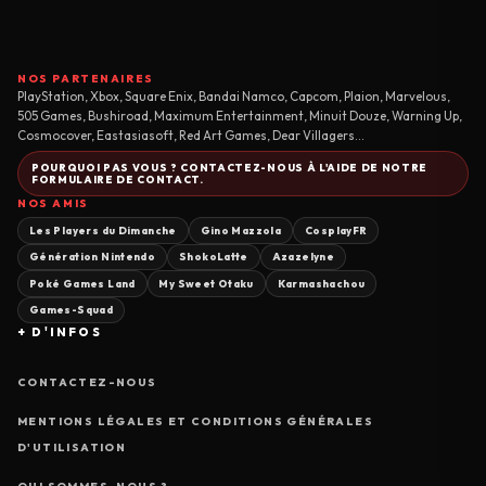
NOS PARTENAIRES
PlayStation, Xbox, Square Enix, Bandai Namco, Capcom, Plaion, Marvelous,
505 Games, Bushiroad, Maximum Entertainment, Minuit Douze, Warning Up,
Cosmocover, Eastasiasoft, Red Art Games, Dear Villagers...
POURQUOI PAS VOUS ? CONTACTEZ-NOUS À L'AIDE DE NOTRE
FORMULAIRE DE CONTACT.
NOS AMIS
Les Players du Dimanche
Gino Mazzola
CosplayFR
Génération Nintendo
ShokoLatte
Azazelyne
Poké Games Land
My Sweet Otaku
Karmashachou
Games-Squad
+ D'INFOS
CONTACTEZ-NOUS
MENTIONS LÉGALES ET CONDITIONS GÉNÉRALES
D'UTILISATION