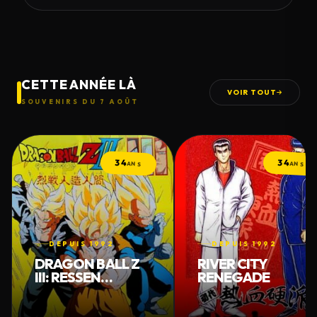
CETTE ANNÉE LÀ
VOIR TOUT
SOUVENIRS DU 7 AOÛT
34
34
ANS
ANS
DEPUIS 1992
DEPUIS 1992
DRAGON BALL Z
RIVER CITY
III: RESSEN
RENEGADE
JINZOU NINGEN