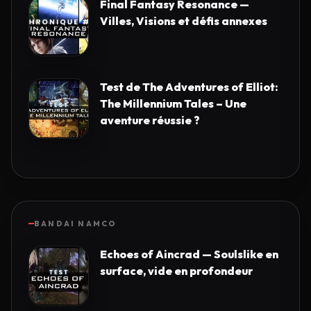
Final Fantasy Resonance —
Villes, Visions et défis annexes
Test de The Adventures of Elliot:
The Millennium Tales – Une
aventure réussie ?
BANDAI NAMCO
Echoes of Aincrad — Soulslike en
surface, vide en profondeur