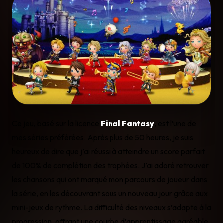
Ce jeu, basé sur la licence
Final Fantasy
, est l’une de
mes séries préférées. Après plus de 50 heures, je suis
heureux de dire que j’ai réussi à atteindre un score parfait
de 100% de complétion des trophées. J’ai adoré retrouver
les chansons qui ont marqué mon parcours de joueur dans
la série, en les découvrant sous un nouveau jour grâce aux
mini-jeux de rythme. La difficulté des niveaux s’adapte à la
progression, offrant une courbe d’apprentissage agréable