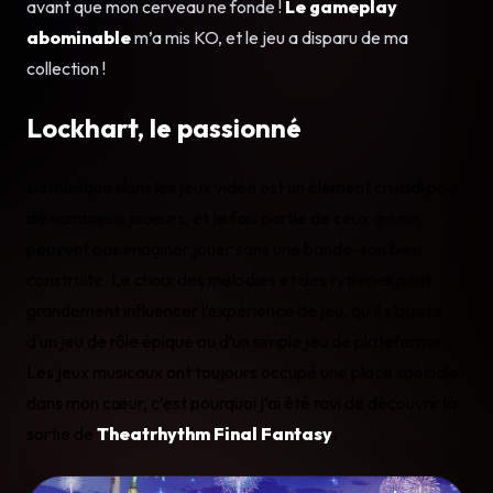
avant que mon cerveau ne fonde !
Le gameplay
abominable
m’a mis KO, et le jeu a disparu de ma
collection !
Lockhart, le passionné
La musique dans les jeux vidéo est un élément crucial pour
de nombreux joueurs, et je fais partie de ceux qui ne
peuvent pas imaginer jouer sans une bande-son bien
construite. Le choix des mélodies et des rythmes peut
grandement influencer l’expérience de jeu, qu’il s’agisse
d’un jeu de rôle épique ou d’un simple jeu de plateforme.
Les jeux musicaux ont toujours occupé une place spéciale
dans mon cœur, c’est pourquoi j’ai été ravi de découvrir la
sortie de
Theatrhythm Final Fantasy
.