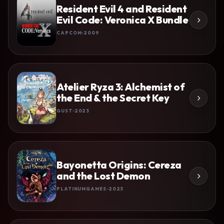
Resident Evil 4 and Resident
Evil Code: Veronica X Bundle
CAPCOM
2009
Atelier Ryza 3: Alchemist of
the End & the Secret Key
GUST
2023
Bayonetta Origins: Cereza
and the Lost Demon
PLATINUMGAMES
2023