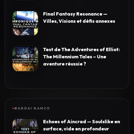
Final Fantasy Resonance —
Villes, Visions et défis annexes
Test de The Adventures of Elliot:
The Millennium Tales – Une
aventure réussie ?
BANDAI NAMCO
Echoes of Aincrad — Soulslike en
surface, vide en profondeur