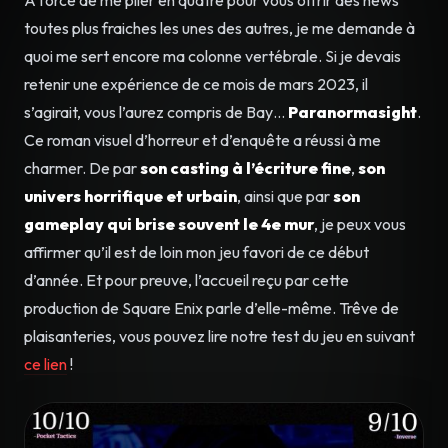
toutes plus fraiches les unes des autres, je me demande à
quoi me sert encore ma colonne vertébrale. Si je devais
retenir une expérience de ce mois de mars 2023, il
s’agirait, vous l’aurez compris de Bay…
Paranormasight
.
Ce roman visuel d’horreur et d’enquête a réussi à me
charmer. De par
son casting à l’écriture fine
,
son
univers horrifique et urbain
, ainsi que par
son
gameplay qui brise souvent le 4e mur
, je peux vous
affirmer qu’il est de loin mon jeu favori de ce début
d’année. Et pour preuve, l’accueil reçu par cette
production de Square Enix parle d’elle-même. Trêve de
plaisanteries, vous pouvez lire notre test du jeu en suivant
ce lien
!