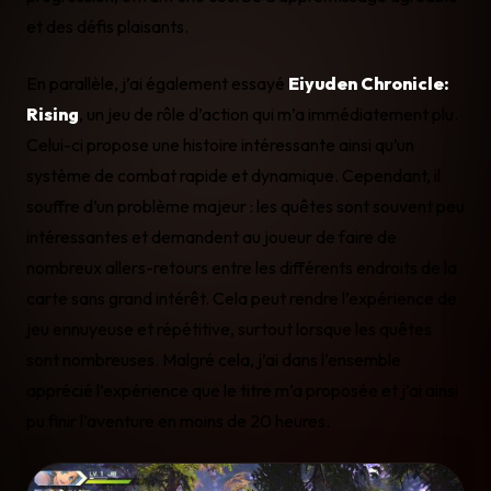
et des défis plaisants.
En parallèle, j’ai également essayé
Eiyuden Chronicle:
Rising
, un jeu de rôle d’action qui m’a immédiatement plu.
Celui-ci propose une histoire intéressante ainsi qu’un
système de combat rapide et dynamique. Cependant, il
souffre d’un problème majeur : les quêtes sont souvent peu
intéressantes et demandent au joueur de faire de
nombreux allers-retours entre les différents endroits de la
carte sans grand intérêt. Cela peut rendre l’expérience de
jeu ennuyeuse et répétitive, surtout lorsque les quêtes
sont nombreuses. Malgré cela, j’ai dans l’ensemble
apprécié l’expérience que le titre m’a proposée et j’ai ainsi
pu finir l’aventure en moins de 20 heures.