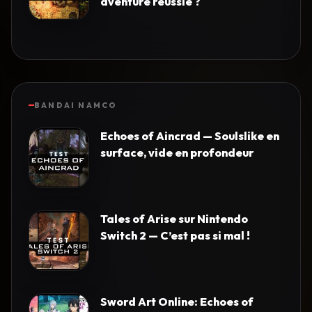
aventure réussie ?
BANDAI NAMCO
Echoes of Aincrad — Soulslike en
surface, vide en profondeur
Tales of Arise sur Nintendo
Switch 2 — C’est pas si mal !
Sword Art Online: Echoes of