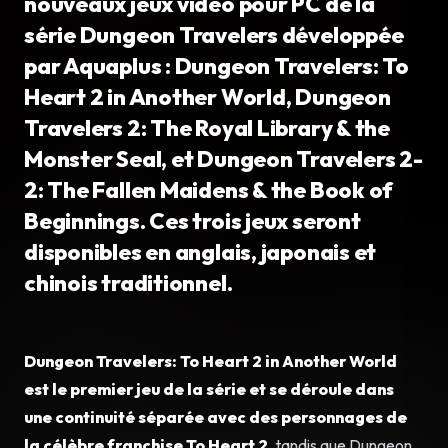
nouveaux jeux vidéo pour PC de la
série Dungeon Travelers développée
par Aquaplus : Dungeon Travelers: To
Heart 2 in Another World, Dungeon
Travelers 2: The Royal Library & the
Monster Seal, et Dungeon Travelers 2-
2: The Fallen Maidens & the Book of
Beginnings. Ces trois jeux seront
disponibles en anglais, japonais et
chinois traditionnel.
Dungeon Travelers: To Heart 2 in Another World
est le premier jeu de la série et se déroule dans
une continuité séparée avec des personnages de
la célèbre franchise To Heart 2
, tandis que Dungeon