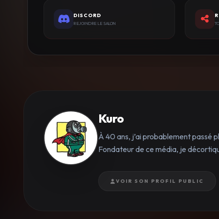
DISCORD
R
REJOINDRE LE SALON
TO
Kuro
À 40 ans, j’ai probablement passé p
Fondateur de ce média, je décortique
VOIR SON PROFIL PUBLIC