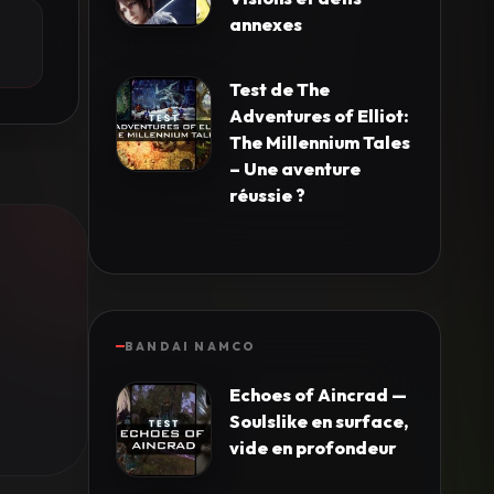
annexes
Test de The
Adventures of Elliot:
The Millennium Tales
– Une aventure
réussie ?
BANDAI NAMCO
Echoes of Aincrad —
Soulslike en surface,
vide en profondeur