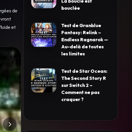
La boucle est
bouclée
argées de
evront
Test de Granblue
luide et
Fantasy: Relink –
Endless Ragnarok —
Au-delà de toutes
les limites
Test de Star Ocean:
The Second Story R
sur Switch 2 –
Comment ne pas
craquer ?