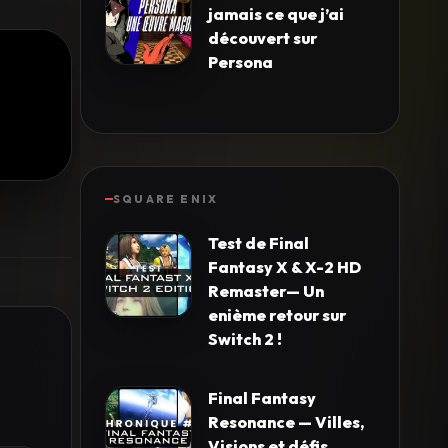
jamais ce que j’ai
découvert sur
Persona
SQUARE ENIX
Test de Final
Fantasy X & X-2 HD
Remaster— Un
enième retour sur
Switch 2 !
Final Fantasy
Resonance — Villes,
Visions et défis