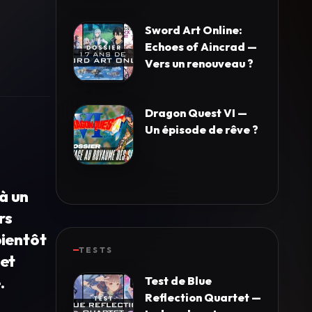
Sword Art Online:
Echoes of Aincrad —
Vers un renouveau ?
Dragon Quest VI —
Un épisode de rêve ?
à un
rs
bientôt
TESTS
 et
.
Test de Blue
Reflection Quartet —