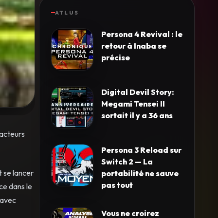
ATLUS
Persona 4 Revival : le
retour à Inaba se
précise
Digital Devil Story:
Megami Tensei II
sortait il y a 36 ans
 acteurs
Persona 3 Reload sur
Switch 2 — La
t se lancer
portabilité ne sauve
pas tout
ce dans le
 avec
Vous ne croirez