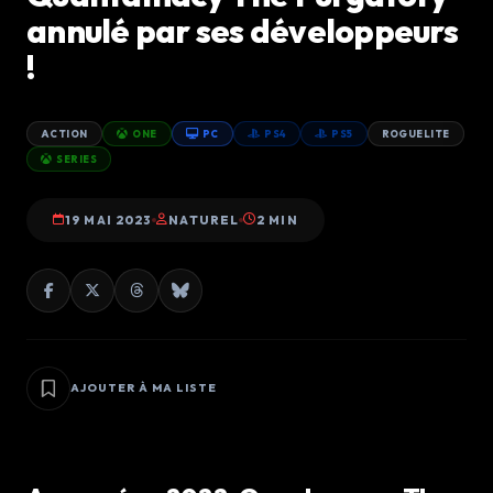
annulé par ses développeurs
!
ACTION
ONE
PC
PS4
PS5
ROGUELITE
SERIES
19 MAI 2023
NATUREL
2 MIN
AJOUTER À MA LISTE