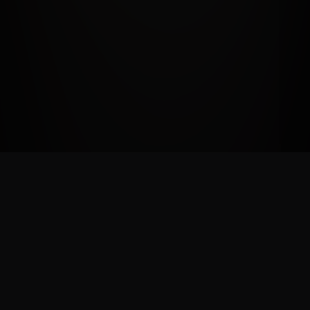
NOS PARTENAIRES
PlayStation, Xbox, Square Enix, Bandai Namco, Capcom, Plaion, Marvelous,