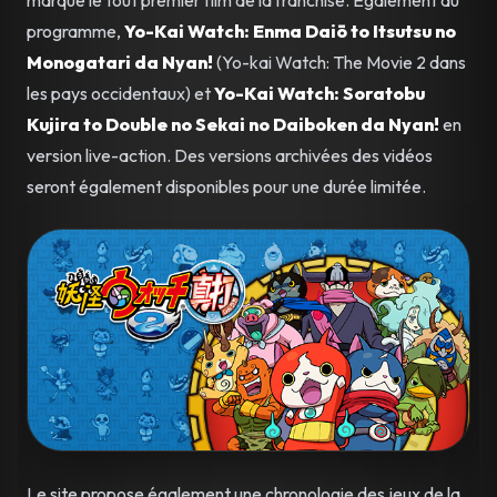
marque le tout premier film de la franchise. Également au
programme,
Yo-Kai Watch: Enma Daiō to Itsutsu no
Monogatari da Nyan!
(Yo-kai Watch: The Movie 2 dans
les pays occidentaux) et
Yo-Kai Watch: Soratobu
Kujira to Double no Sekai no Daiboken da Nyan!
en
version live-action. Des versions archivées des vidéos
seront également disponibles pour une durée limitée.
Le site propose également une chronologie des jeux de la