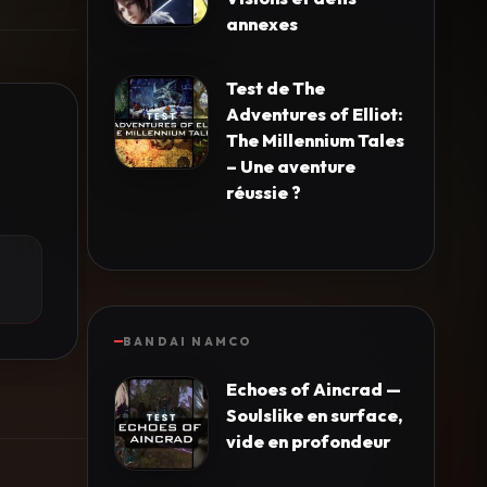
annexes
Test de The
Adventures of Elliot:
The Millennium Tales
– Une aventure
réussie ?
BANDAI NAMCO
Echoes of Aincrad —
Soulslike en surface,
vide en profondeur