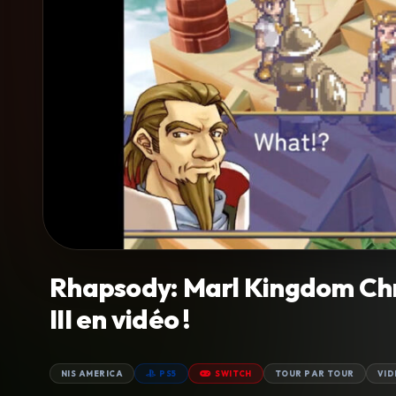
Rhapsody: Marl Kingdom Chr
III en vidéo !
NIS AMERICA
PS5
SWITCH
TOUR PAR TOUR
VID