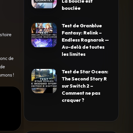
La boucle est
bouclée
Test de Granblue
Fantasy: Relink –
stoire
Endless Ragnarok —
Au-delà de toutes
les limites
donc de
 de
Test de Star Ocean:
oumons !
The Second Story R
sur Switch 2 –
Comment ne pas
craquer ?