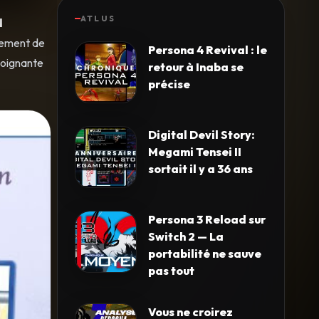
ATLUS
l
alement de
Persona 4 Revival : le
 poignante
retour à Inaba se
précise
Digital Devil Story:
Megami Tensei II
sortait il y a 36 ans
Persona 3 Reload sur
Switch 2 — La
portabilité ne sauve
pas tout
Vous ne croirez