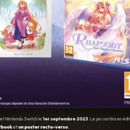
 et Nintendo Switch le
1er septembre 2023
. Le jeu sortira en édi
tbook
et
un poster recto-verso
.