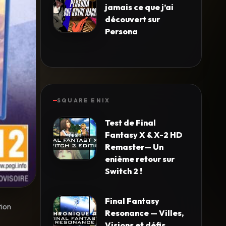
jamais ce que j’ai
découvert sur
Persona
SQUARE ENIX
Test de Final
Fantasy X & X-2 HD
Remaster— Un
enième retour sur
Switch 2 !
Final Fantasy
tion
Resonance — Villes,
Visions et défis