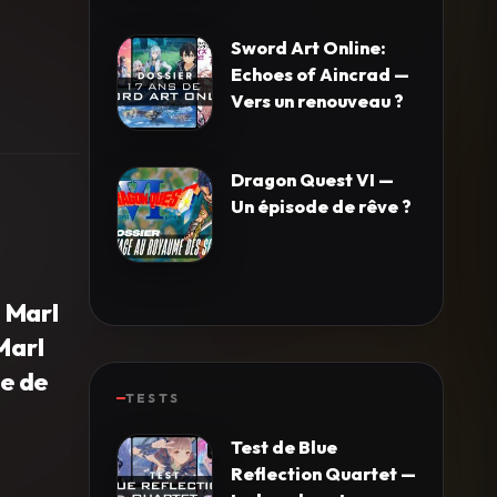
Sword Art Online:
Echoes of Aincrad —
Vers un renouveau ?
Dragon Quest VI —
Un épisode de rêve ?
 Marl
Marl
te de
TESTS
Test de Blue
Reflection Quartet —