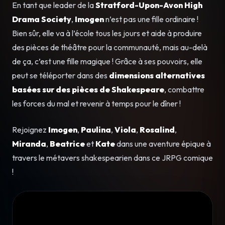
En tant que leader de la
Stratford-Upon-Avon High
Drama Society
,
Imogen
n’est pas une fille ordinaire !
Bien sûr, elle va à l’école tous les jours et aide à produire
des pièces de théâtre pour la communauté, mais au-delà
de ça, c’est une fille magique ! Grâce à ses pouvoirs, elle
peut se téléporter dans des
dimensions alternatives
basées sur des pièces de Shakespeare
, combattre
les forces du mal et revenir à temps pour le dîner !
Rejoignez
Imogen
,
Paulina
,
Viola
,
Rosalind
,
Miranda
,
Beatrice
et
Kate
dans une aventure épique à
travers le métavers shakespearien dans ce JRPG comique
!