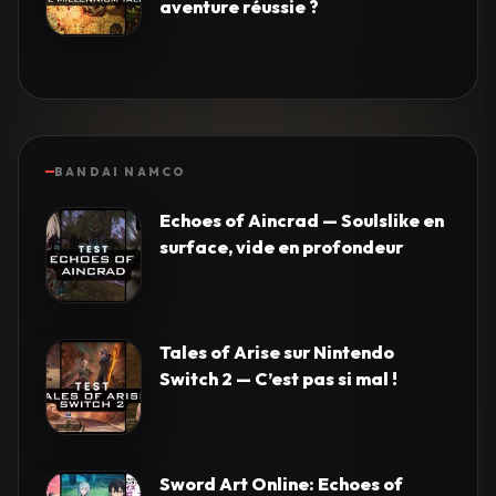
aventure réussie ?
BANDAI NAMCO
Echoes of Aincrad — Soulslike en
surface, vide en profondeur
Tales of Arise sur Nintendo
Switch 2 — C’est pas si mal !
Sword Art Online: Echoes of