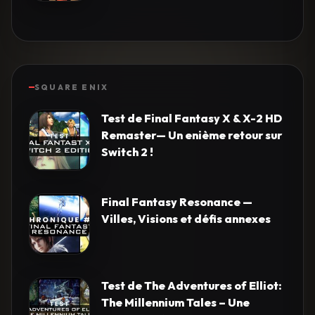
SQUARE ENIX
Test de Final Fantasy X & X-2 HD
Remaster— Un enième retour sur
Switch 2 !
Final Fantasy Resonance —
Villes, Visions et défis annexes
Test de The Adventures of Elliot:
The Millennium Tales – Une