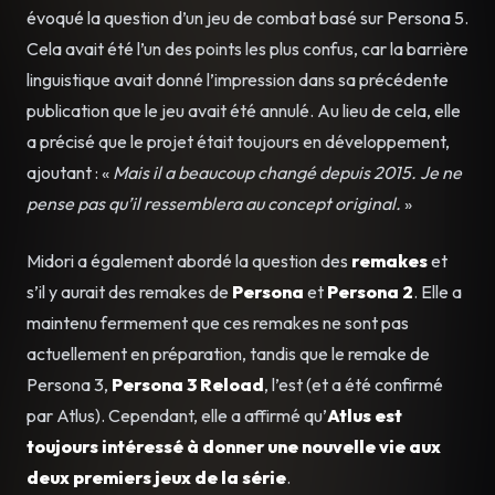
évoqué la question d’un jeu de combat basé sur Persona 5.
Cela avait été l’un des points les plus confus, car la barrière
linguistique avait donné l’impression dans sa précédente
publication que le jeu avait été annulé. Au lieu de cela, elle
a précisé que le projet était toujours en développement,
ajoutant : «
Mais il a beaucoup changé depuis 2015. Je ne
pense pas qu’il ressemblera au concept original.
»
Midori a également abordé la question des
remakes
et
s’il y aurait des remakes de
Persona
et
Persona 2
. Elle a
maintenu fermement que ces remakes ne sont pas
actuellement en préparation, tandis que le remake de
Persona 3,
Persona 3 Reload
, l’est (et a été confirmé
par Atlus). Cependant, elle a affirmé qu’
Atlus est
toujours intéressé à donner une nouvelle vie aux
deux premiers jeux de la série
.