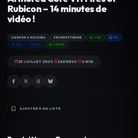
Rubicon – 14 minutes de
vidéo !
DAEMON X MACHINA
FROMSOFTWARE
ONE
PC
PS4
PS5
SERIES
25 JUILLET 2023
SADNESS
2 MIN
AJOUTER À MA LISTE