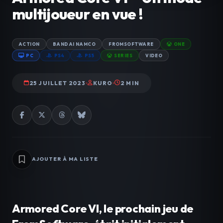
multijoueur en vue !
ACTION
BANDAI NAMCO
FROMSOFTWARE
ONE
PC
PS4
PS5
SERIES
VIDEO
25 JUILLET 2023
KURO
2 MIN
AJOUTER À MA LISTE
Armored Core VI, le prochain jeu de