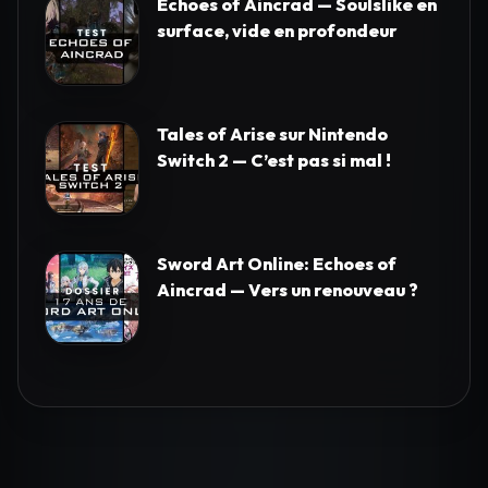
Echoes of Aincrad — Soulslike en
surface, vide en profondeur
Tales of Arise sur Nintendo
Switch 2 — C’est pas si mal !
Sword Art Online: Echoes of
Aincrad — Vers un renouveau ?