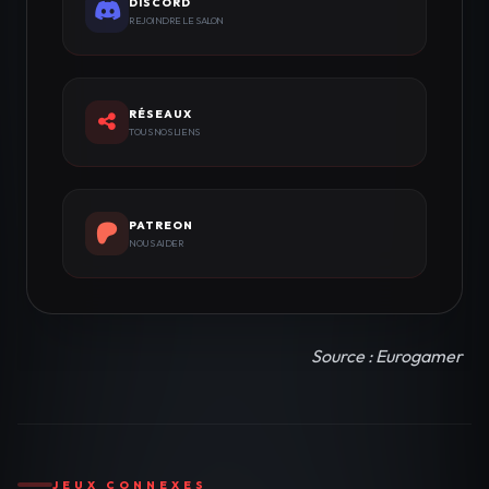
DISCORD
REJOINDRE LE SALON
RÉSEAUX
TOUS NOS LIENS
PATREON
NOUS AIDER
Source : Eurogamer
JEUX CONNEXES