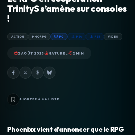
TrinityS s’amène sur consoles
!
ACTION
MMORPG
PC
PS4
PS5
VIDEO
2 AOÛT 2023
NATUREL
2 MIN
AJOUTER À MA LISTE
Phoenixx vient d’annoncer que le RPG