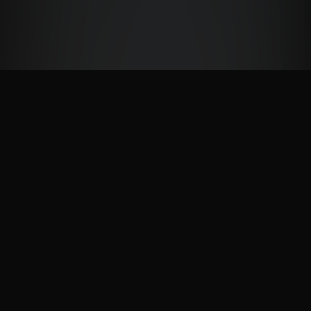
NOS PARTENAIRES
PlayStation, Xbox, Square Enix, Bandai Namco, Capcom, Plaion, Marvelous,
505 Games, Bushiroad, Maximum Entertainment, Minuit Douze, Warning Up,
Cosmocover, Eastasiasoft, Red Art Games, Dear Villagers...
POURQUOI PAS VOUS ? CONTACTEZ-NOUS À L'AIDE DE NOTRE
FORMULAIRE DE CONTACT.
NOS AMIS