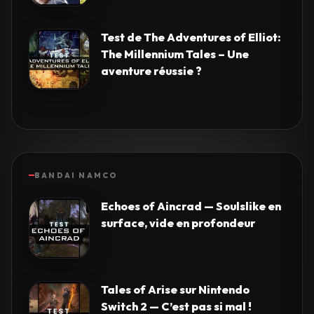
Test de The Adventures of Elliot:
The Millennium Tales – Une
aventure réussie ?
BANDAI NAMCO
Echoes of Aincrad — Soulslike en
surface, vide en profondeur
Tales of Arise sur Nintendo
Switch 2 — C’est pas si mal !