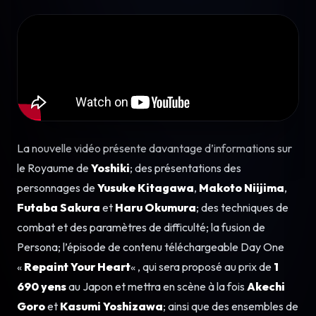
La nouvelle vidéo présente davantage d’informations sur
le Royaume de
Yoshiki
; des présentations des
personnages de
Yusuke Kitagawa
,
Makoto Niijima
,
Futaba Sakura
et
Haru Okumura
; des techniques de
combat et des paramètres de difficulté; la fusion de
Persona; l’épisode de contenu téléchargeable Day One
«
Repaint Your Heart
« , qui sera proposé au prix de
1
690 yens
au Japon et mettra en scène à la fois
Akechi
Goro
et
Kasumi Yoshizawa
; ainsi que des ensembles de