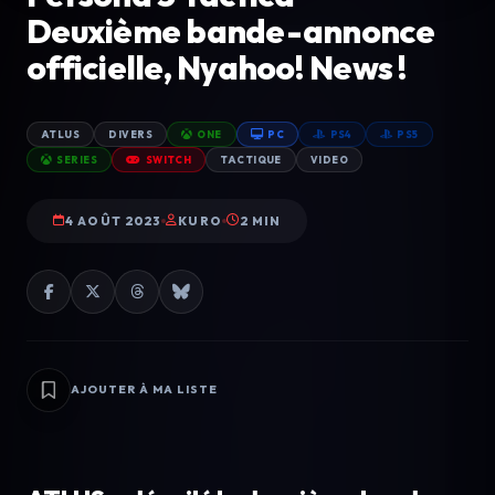
Deuxième bande-annonce
officielle, Nyahoo! News !
ATLUS
DIVERS
ONE
PC
PS4
PS5
SERIES
SWITCH
TACTIQUE
VIDEO
4 AOÛT 2023
KURO
2 MIN
AJOUTER À MA LISTE