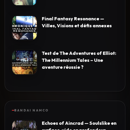
Final Fantasy Resonance —
Villes, Visions et défis annexes
Test de The Adventures of Elliot:
The Millennium Tales – Une
aventure réussie ?
BANDAI NAMCO
Echoes of Aincrad — Soulslike en