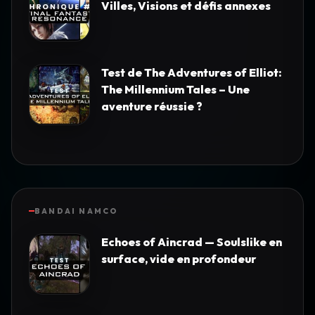
Villes, Visions et défis annexes
Test de The Adventures of Elliot:
The Millennium Tales – Une
aventure réussie ?
BANDAI NAMCO
Echoes of Aincrad — Soulslike en
surface, vide en profondeur