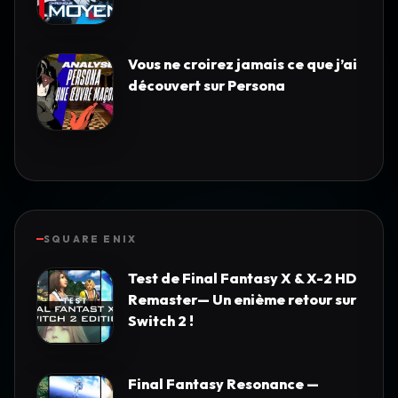
Vous ne croirez jamais ce que j’ai
découvert sur Persona
SQUARE ENIX
Test de Final Fantasy X & X-2 HD
Remaster— Un enième retour sur
Switch 2 !
Final Fantasy Resonance —