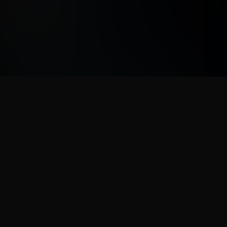
NOS PARTENAIRES
PlayStation, Xbox, Square Enix, Bandai Namco, Capcom, Plaion, Marvelous,
505 Games, Bushiroad, Maximum Entertainment, Minuit Douze, Warning Up,
Cosmocover, Eastasiasoft, Red Art Games, Dear Villagers...
POURQUOI PAS VOUS ? CONTACTEZ-NOUS À L'AIDE DE NOTRE