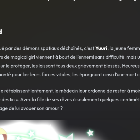
d
aqué par des démons spatiaux déchaînés, c’est
Yuuri
, la jeune femme
rs de magical girl viennent à bout de l’ennemi sans difficulté, mais 
ur le protéger, les laissant tous deux grièvement blessés. Heureu
chanté pour lier leurs forces vitales, les épargnant ainsi d’une mort 
e rétablissent lentement, le médecin leur ordonne de rester à moi
du destin ». Avec la fille de ses rêves à seulement quelques centimètr
urage de lui avouer son amour ?