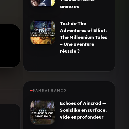
annexes
Test de The
Adventures of Elliot:
The Millennium Tales
– Une aventure
réussie ?
BANDAI NAMCO
Echoes of Aincrad —
Soulslike en surface,
vide en profondeur