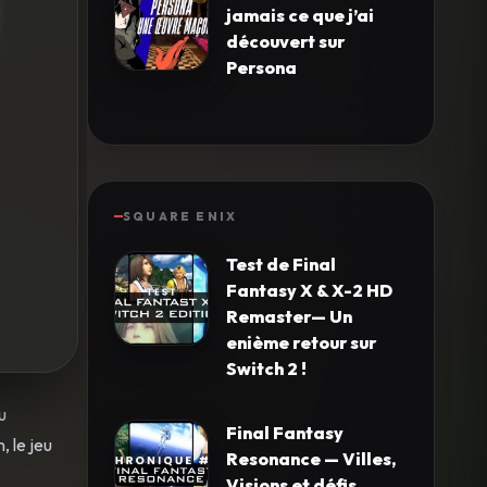
jamais ce que j’ai
découvert sur
Persona
SQUARE ENIX
Test de Final
Fantasy X & X-2 HD
Remaster— Un
enième retour sur
Switch 2 !
u
Final Fantasy
, le jeu
Resonance — Villes,
Visions et défis