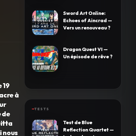
Sword Art Online:
Echoes of Aincrad —
Vers un renouveau ?
Dragon Quest VI —
Un épisode de rêve ?
e 19
acre à
eur
TESTS
e de
itta
Test de Blue
Reflection Quartet —
ui nous