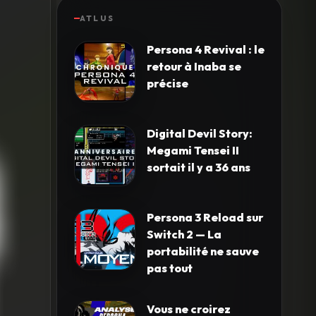
ATLUS
Persona 4 Revival : le
retour à Inaba se
précise
Digital Devil Story:
Megami Tensei II
sortait il y a 36 ans
Persona 3 Reload sur
Switch 2 — La
portabilité ne sauve
pas tout
Vous ne croirez