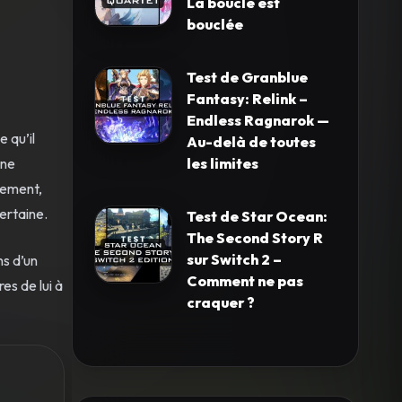
La boucle est
bouclée
Test de Granblue
Fantasy: Relink –
Endless Ragnarok —
 qu’il
Au-delà de toutes
les limites
une
sement,
certaine.
Test de Star Ocean:
The Second Story R
sur Switch 2 –
ns d’un
Comment ne pas
es de lui à
craquer ?