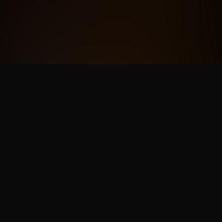
NOS PARTENAIRES
PlayStation, Xbox, Square Enix, Bandai Namco, Capcom, Plaion, Marvelous,
505 Games, Bushiroad, Maximum Entertainment, Minuit Douze, Warning Up,
Cosmocover, Eastasiasoft, Red Art Games, Dear Villagers...
POURQUOI PAS VOUS ? CONTACTEZ-NOUS À L'AIDE DE NOTRE
FORMULAIRE DE CONTACT.