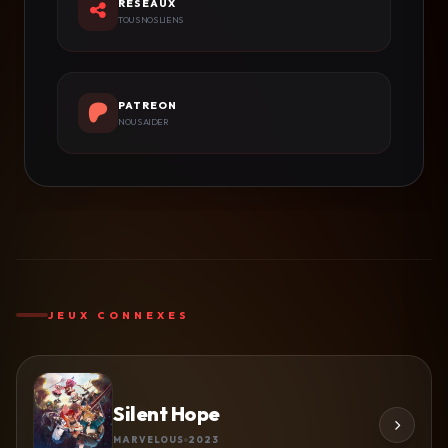
RÉSEAUX
TOUS NOS LIENS
PATREON
NOUS AIDER
JEUX CONNEXES
Silent Hope
MARVELOUS
2023