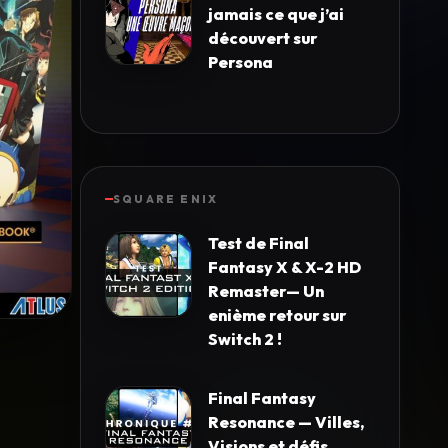
jamais ce que j’ai
découvert sur
Persona
SQUARE ENIX
Test de Final
Fantasy X & X-2 HD
Remaster— Un
enième retour sur
Switch 2 !
Final Fantasy
Resonance — Villes,
Visions et défis