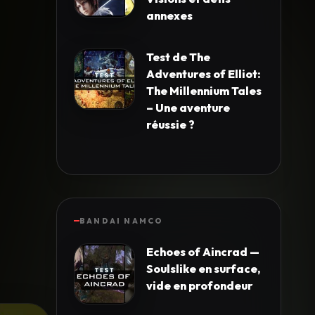
annexes
Test de The
Adventures of Elliot:
The Millennium Tales
– Une aventure
réussie ?
BANDAI NAMCO
Echoes of Aincrad —
Soulslike en surface,
vide en profondeur