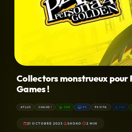
Collectors monstrueux pour 
Games !
ATLUS
CHAUD !
ONE
PC
PS VITA
PS4
21 OCTOBRE 2023
SHOKO
2 MIN