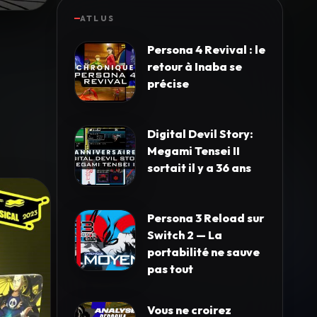
ATLUS
Persona 4 Revival : le
retour à Inaba se
précise
Digital Devil Story:
Megami Tensei II
sortait il y a 36 ans
Persona 3 Reload sur
Switch 2 — La
portabilité ne sauve
pas tout
Vous ne croirez