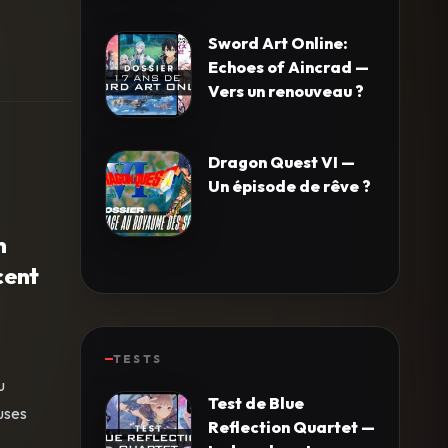
Sword Art Online:
Echoes of Aincrad —
Vers un renouveau ?
Dragon Quest VI —
Un épisode de rêve ?
n
cent
TESTS
u
Test de Blue
uses
Reflection Quartet —