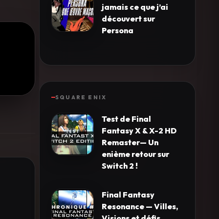
jamais ce que j’ai
découvert sur
Persona
SQUARE ENIX
Test de Final
Fantasy X & X-2 HD
Remaster— Un
enième retour sur
Switch 2 !
Final Fantasy
Resonance — Villes,
Visions et défis