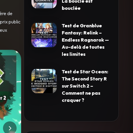
La boucle est
bouclée
ière de
prix public
Test de Granblue
deux
Fantasy: Relink –
Endless Ragnarok —
Au-delà de toutes
les limites
Test de Star Ocean:
The Second Story R
sur Switch 2 –
Comment ne pas
craquer ?