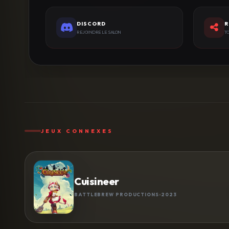
DISCORD
R
REJOINDRE LE SALON
TO
JEUX CONNEXES
Cuisineer
BATTLEBREW PRODUCTIONS
2023