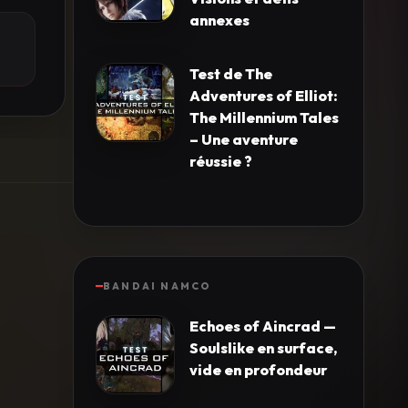
annexes
Test de The
Adventures of Elliot:
The Millennium Tales
– Une aventure
réussie ?
BANDAI NAMCO
Echoes of Aincrad —
Soulslike en surface,
vide en profondeur