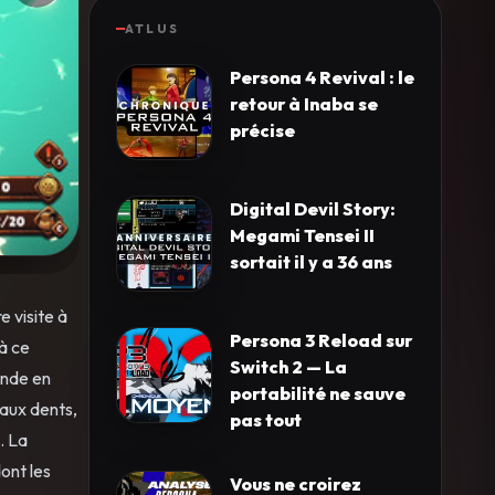
ATLUS
Persona 4 Revival : le
retour à Inaba se
précise
Digital Devil Story:
Megami Tensei II
sortait il y a 36 ans
e visite à
Persona 3 Reload sur
 à ce
Switch 2 — La
onde en
portabilité ne sauve
’aux dents,
pas tout
. La
ont les
Vous ne croirez