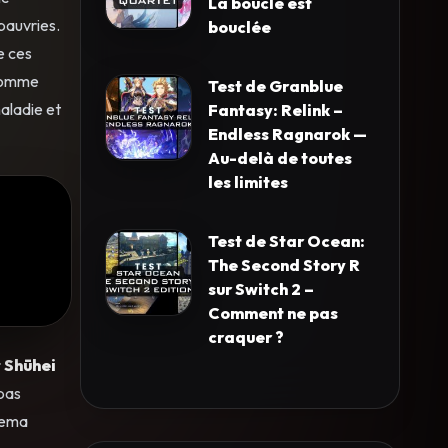
La boucle est
pauvries.
bouclée
e ces
 comme
Test de Granblue
maladie et
Fantasy: Relink –
Endless Ragnarok —
Au-delà de toutes
les limites
Test de Star Ocean:
The Second Story R
sur Switch 2 –
Comment ne pas
craquer ?
r
Shūhei
 pas
odema