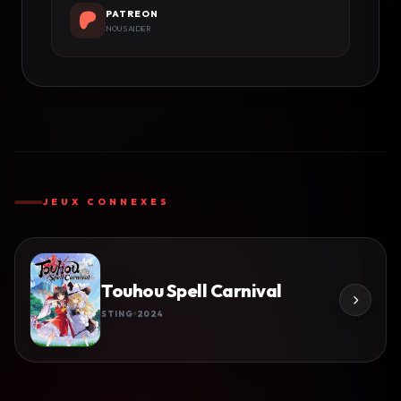
PATREON
NOUS AIDER
JEUX CONNEXES
Touhou Spell Carnival
STING
2024