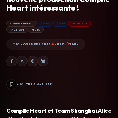
Heart intéressante !
COMPILE HEART
PS4
PS5
SWITCH
TACTIQUE
VIDEO
10 NOVEMBRE 2023
KURO
2 MIN
AJOUTER À MA LISTE
Compile Heart et Team Shanghai Alice