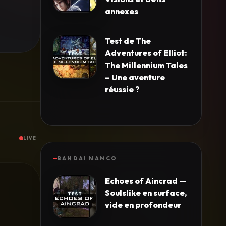
annexes
Test de The
Adventures of Elliot:
The Millennium Tales
– Une aventure
réussie ?
LIVE
BANDAI NAMCO
Echoes of Aincrad —
Soulslike en surface,
vide en profondeur