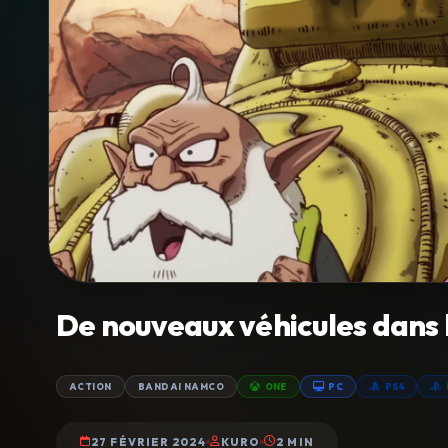
De nouveaux véhicules dans l
ACTION
BANDAI NAMCO
ONE
PC
PS4
27 FÉVRIER 2024
KURO
2 MIN