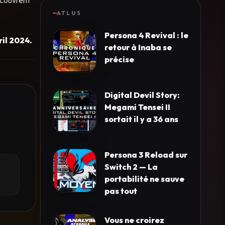
ATLUS
Persona 4 Revival : le
ril 2024.
retour à Inaba se
précise
Digital Devil Story:
Megami Tensei II
sortait il y a 36 ans
Persona 3 Reload sur
Switch 2 — La
portabilité ne sauve
pas tout
Vous ne croirez