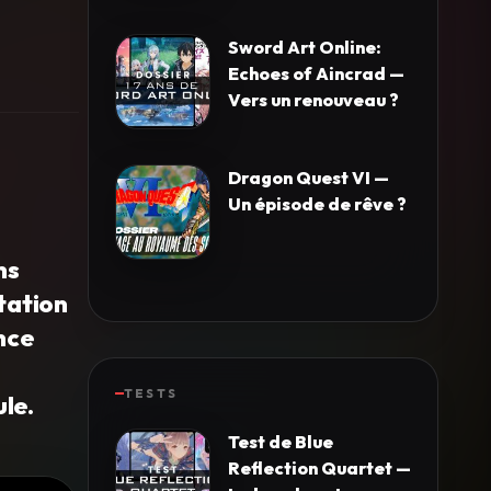
Sword Art Online:
Echoes of Aincrad —
Vers un renouveau ?
Dragon Quest VI —
Un épisode de rêve ?
ns
Station
nce
TESTS
ule.
Test de Blue
Reflection Quartet —