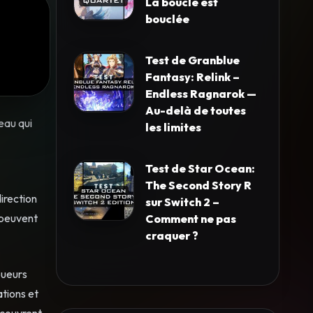
La boucle est
bouclée
Test de Granblue
Fantasy: Relink –
Endless Ragnarok —
Au-delà de toutes
eau qui
les limites
Test de Star Ocean:
The Second Story R
direction
sur Switch 2 –
 peuvent
Comment ne pas
craquer ?
oueurs
ations et
écouvrent