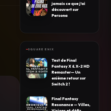
jamais ce que j’ai
découvert sur
Persona
SQUARE ENIX
Test de Final
Fantasy X & X-2 HD
Remaster— Un
enième retour sur
Switch 2 !
Final Fantasy
Resonance — Villes,
Visions et défis