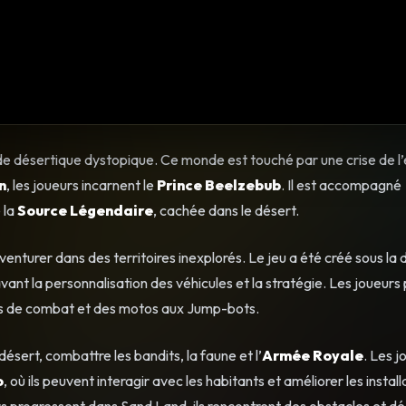
de désertique dystopique. Ce monde est touché par une crise de l’
n
, les joueurs incarnent le
Prince Beelzebub
. Il est accompagné
e la
Source Légendaire
, cachée dans le désert.
enturer dans des territoires inexplorés. Le jeu a été créé sous la 
nt la personnalisation des véhicules et la stratégie. Les joueurs
ars de combat et des motos aux Jump-bots.
désert, combattre les bandits, la faune et l’
Armée Royale
. Les j
o
, où ils peuvent interagir avec les habitants et améliorer les install
eurs progressent dans Sand Land, ils rencontrent des obstacles et d