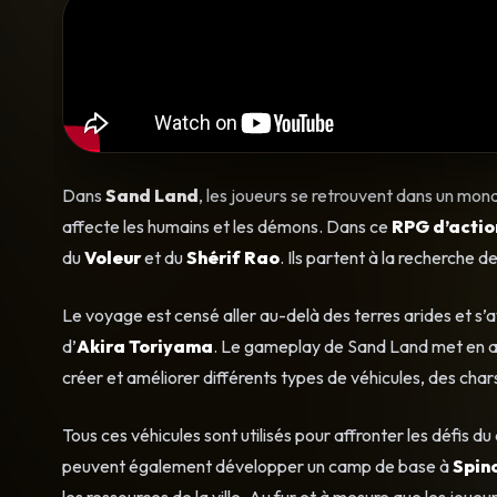
Dans
Sand Land
, les joueurs se retrouvent dans un mon
affecte les humains et les démons. Dans ce
RPG d’actio
du
Voleur
et du
Shérif Rao
. Ils partent à la recherche d
Le voyage est censé aller au-delà des terres arides et s’av
d’
Akira Toriyama
. Le gameplay de Sand Land met en ava
créer et améliorer différents types de véhicules, des ch
Tous ces véhicules sont utilisés pour affronter les défis du 
peuvent également développer un camp de base à
Spin
les ressources de la ville. Au fur et à mesure que les jou