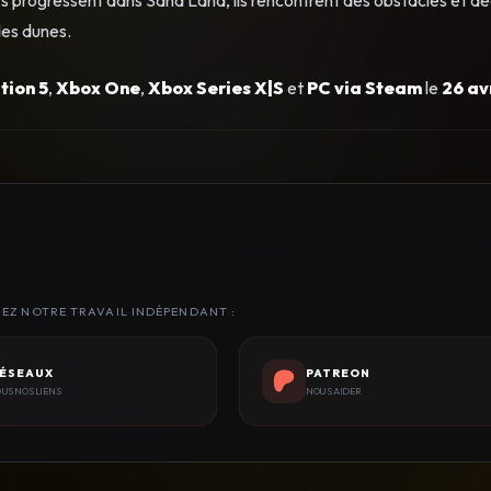
des dunes.
tion 5
,
Xbox One
,
Xbox Series X|S
et
PC via Steam
le
26 av
NEZ NOTRE TRAVAIL INDÉPENDANT :
ÉSEAUX
PATREON
US NOS LIENS
NOUS AIDER