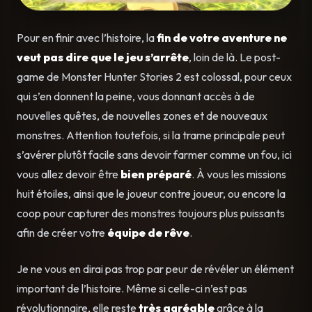
Pour en finir avec l’histoire, la
fin de votre aventure ne
veut pas dire que le jeu s’arrête
, loin de là. Le post-
game de Monster Hunter Stories 2 est colossal, pour ceux
qui s’en donnent la peine, vous donnant accès à de
nouvelles quêtes, de nouvelles zones et de nouveaux
monstres. Attention toutefois, si la trame principale peut
s’avérer plutôt facile sans devoir farmer comme un fou, ici
vous allez devoir être
bien préparé
. À vous les missions
huit étoiles, ainsi que le joueur contre joueur, ou encore la
coop pour capturer des monstres toujours plus puissants
afin de créer votre
équipe de rêve
.
Je ne vous en dirai pas trop par peur de révéler un élément
important de l’histoire. Même si celle-ci n’est pas
révolutionnaire, elle reste
très agréable
grâce à la