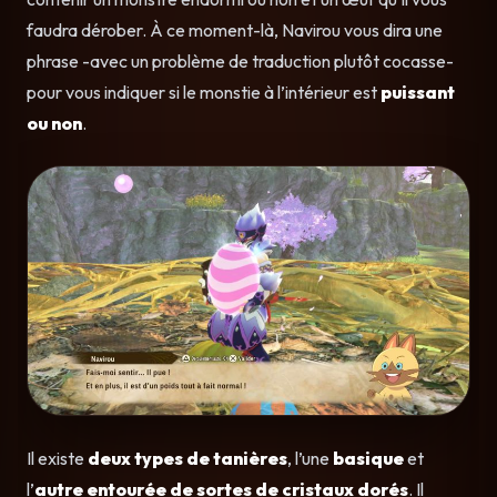
faudra dérober. À ce moment-là, Navirou vous dira une
phrase -avec un problème de traduction plutôt cocasse-
pour vous indiquer si le monstie à l’intérieur est
puissant
ou non
.
Il existe
deux types de tanières
, l’une
basique
et
l’
autre entourée de sortes de cristaux dorés
. Il