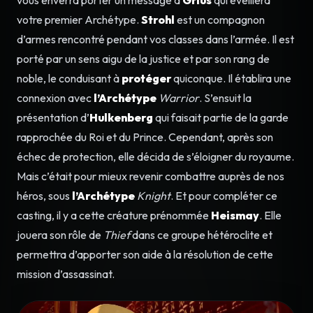
votre premier Archétype.
Strohl
est un compagnon
d’armes rencontré pendant vos classes dans l’armée. Il est
porté par un sens aigu de la justice et par son rang de
noble, le conduisant à
protéger
quiconque. Il établira une
connexion avec
l’Archétype
Warrior
. S’ensuit la
présentation d’
Hulkenberg
qui faisait partie de la garde
rapprochée du Roi et du Prince. Cependant, après son
échec de protection, elle décida de s’éloigner du royaume.
Mais c’était pour mieux revenir combattre auprès de nos
héros, sous
l’Archétype
Knight
. Et pour compléter ce
casting, il y a cette créature prénommée
Heismay
. Elle
jouera son rôle de
Thief
dans ce groupe hétéroclite et
permettra d’apporter son aide à la résolution de cette
mission d’assassinat.