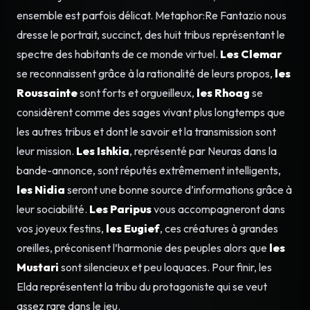
ensemble est parfois délicat. Metaphor:Re Fantazio nous
dresse le portrait, succinct, des huit tribus représentant le
spectre des habitants de ce monde virtuel.
Les Clemar
se reconnaissent grâce à la rationalité de leurs propos,
les
Roussainte
sont forts et orgueilleux,
les Rhoag
se
considèrent comme des sages vivant plus longtemps que
les autres tribus et dont le savoir et la transmission sont
leur mission.
Les Ishkia
, représenté par Neuras dans la
bande-annonce, sont réputés extrêmement intelligents,
les Nidia
seront une bonne source d’informations grâce à
leur sociabilité.
Les Paripus
vous accompagneront dans
vos joyeux festins,
les Eugief
, ces créatures à grandes
oreilles, préconisent l’harmonie des peuples alors que
les
Mustari
sont silencieux et peu loquaces. Pour finir, les
Elda représentent la tribu du protagoniste qui se veut
assez rare dans le jeu.