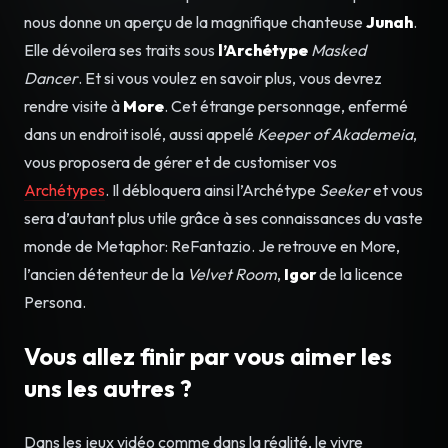
nous donne un aperçu de la magnifique chanteuse
Junah
.
Elle dévoilera ses traits sous
l’Archétype
Masked
Dancer
. Et si vous voulez en savoir plus, vous devrez
rendre visite à
More
. Cet étrange personnage, enfermé
dans un endroit isolé, aussi appelé
Keeper of Akademeia
,
vous proposera de gérer et de customiser vos
Archétypes
. Il débloquera ainsi l’Archétype
Seeker
et vous
sera d’autant plus utile grâce à ses connaissances du vaste
monde de Metaphor: ReFantazio. Je retrouve en More,
l’ancien détenteur de la
Velvet Room
,
Igor
de la licence
Persona.
Vous allez finir par vous aimer les
uns les autres ?
Dans les jeux vidéo comme dans la réalité, le vivre