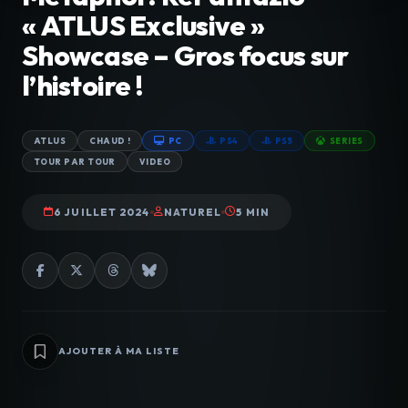
« ATLUS Exclusive »
Showcase – Gros focus sur
l’histoire !
ATLUS
CHAUD !
PC
PS4
PS5
SERIES
TOUR PAR TOUR
VIDEO
6 JUILLET 2024
NATUREL
5 MIN
AJOUTER À MA LISTE