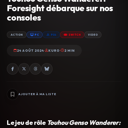
Foresight débarque sur nos
consoles
ACTION
PC
PS4
SWITCH
VIDEO
24 AOÛT 2024
KURO
2 MIN
AJOUTER À MA LISTE
Le jeu de rôle
Touhou Genso Wanderer: