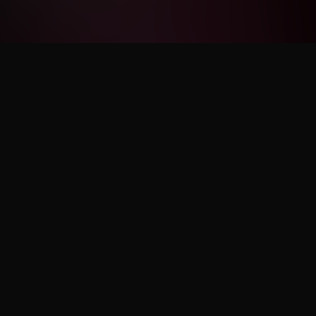
NOS PARTENAIRES
PlayStation, Xbox, Square Enix, Bandai Namco, Capcom, Plaion, Marvelous,
505 Games, Bushiroad, Maximum Entertainment, Minuit Douze, Warning Up,
Cosmocover, Eastasiasoft, Red Art Games, Dear Villagers...
POURQUOI PAS VOUS ? CONTACTEZ-NOUS À L'AIDE DE NOTRE
FORMULAIRE DE CONTACT.
NOS AMIS
Les Players du Dimanche
Gino Mazzola
CosplayFR
Génération Nintendo
ShokoLatte
Azazelyne