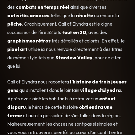
des
combats en temps réel
ainsi que diverses
activités annexes
telles que la
récolte
ou encore la
pêche
. Graphiquement, Call of Elyndra est le digne
successeur de l’ère 32 bits
tout en 2D
, avec des
graphismes rétros
très détaillés et colorés. En effet, le
pixel art
utilise ici nous renvoie directement à des titres
du même style tels que
Stardew Valley
, pour ne citer
que lui.
Call of Elyndra nous racontera
l’histoire de trois jeunes
gens
qui s’installent dans le lointain
village d’Elyndra
.
Après avoir aidé les habitants à retrouver un
enfant
disparu
, le héros de cette histoire
obtiendra une
ferme
et aura la possibilité de s’installer dans la région.
Malheureusement, les choses ne sont pas si simples et
vous vous retrouverez bientôt au cœur d’un conflit entre