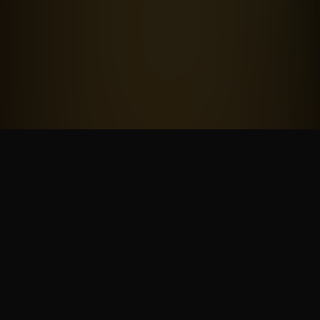
NOS PARTENAIRES
PlayStation, Xbox, Square Enix, Bandai Namco, Capcom, Plaion, Marvelous,
505 Games, Bushiroad, Maximum Entertainment, Minuit Douze, Warning Up,
Cosmocover, Eastasiasoft, Red Art Games, Dear Villagers...