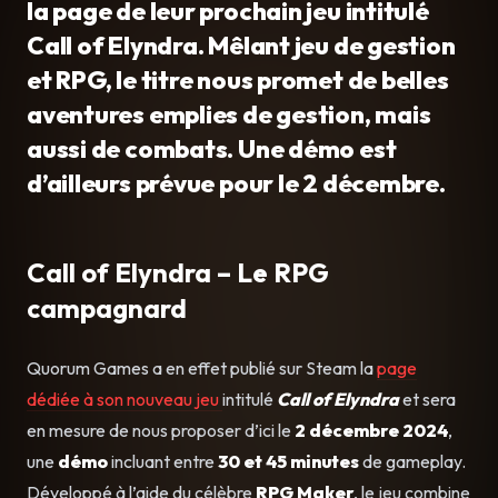
la page de leur prochain jeu intitulé
Call of Elyndra. Mêlant jeu de gestion
et RPG, le titre nous promet de belles
aventures emplies de gestion, mais
aussi de combats. Une démo est
d’ailleurs prévue pour le 2 décembre.
Call of Elyndra – Le RPG
campagnard
Quorum Games a en effet publié sur Steam la
page
dédiée à son nouveau jeu
intitulé
Call of Elyndra
et sera
en mesure de nous proposer d’ici le
2 décembre 2024
,
une
démo
incluant entre
30 et 45 minutes
de gameplay.
Développé à l’aide du célèbre
RPG Maker
, le jeu combine