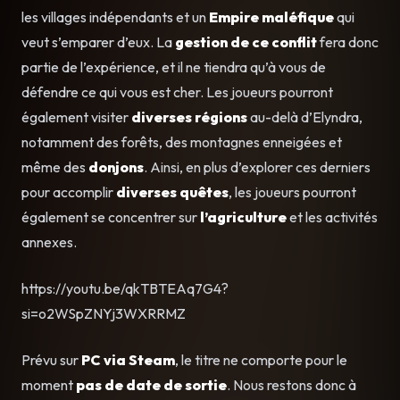
les villages indépendants et un
Empire maléfique
qui
veut s’emparer d’eux. La
gestion de ce conflit
fera donc
partie de l’expérience, et il ne tiendra qu’à vous de
défendre ce qui vous est cher. Les joueurs pourront
également visiter
diverses régions
au-delà d’Elyndra,
notamment des forêts, des montagnes enneigées et
même des
donjons
. Ainsi, en plus d’explorer ces derniers
pour accomplir
diverses quêtes
, les joueurs pourront
également se concentrer sur
l’agriculture
et les activités
annexes.
https://youtu.be/qkTBTEAq7G4?
si=o2WSpZNYj3WXRRMZ
Prévu sur
PC via Steam
, le titre ne comporte pour le
moment
pas de date de sortie
. Nous restons donc à