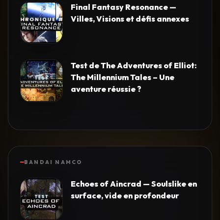
Final Fantasy Resonance —
Villes, Visions et défis annexes
Test de The Adventures of Elliot:
The Millennium Tales – Une
aventure réussie ?
BANDAI NAMCO
Echoes of Aincrad — Soulslike en
surface, vide en profondeur