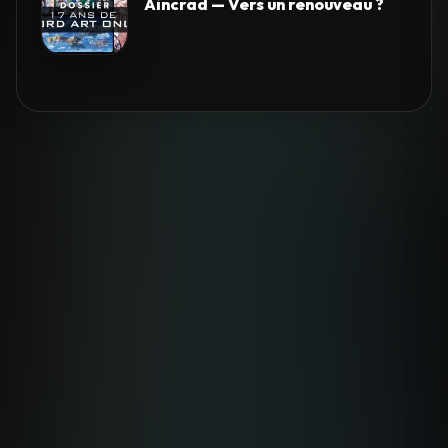
Aincrad — Vers un renouveau ?