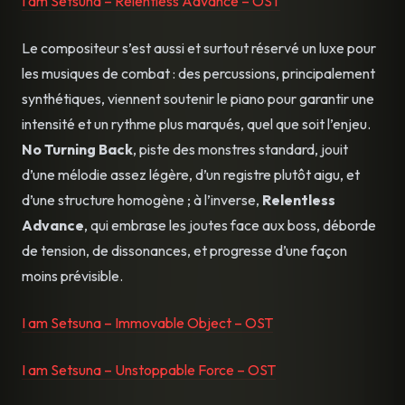
I am Setsuna – Relentless Advance – OST
Le compositeur s’est aussi et surtout réservé un luxe pour
les musiques de combat : des percussions, principalement
synthétiques, viennent soutenir le piano pour garantir une
intensité et un rythme plus marqués, quel que soit l’enjeu.
No Turning Back
, piste des monstres standard, jouit
d’une mélodie assez légère, d’un registre plutôt aigu, et
d’une structure homogène ; à l’inverse,
Relentless
Advance
, qui embrase les joutes face aux boss, déborde
de tension, de dissonances, et progresse d’une façon
moins prévisible.
I am Setsuna – Immovable Object – OST
I am Setsuna – Unstoppable Force – OST