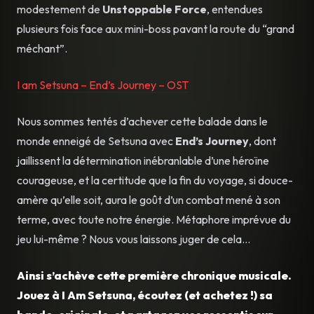
modestement de
Unstoppable Force
, entendues
plusieurs fois face aux mini-boss pavant la route du “grand
méchant”.
I am Setsuna – End’s Journey – OST
Nous sommes tentés d’achever cette balade dans le
monde enneigé de Setsuna avec
End’s Journey
, dont
jaillissent la détermination inébranlable d’une héroïne
courageuse, et la certitude que la fin du voyage, si douce-
amère qu’elle soit, aura le goût d’un combat mené à son
terme, avec toute notre énergie. Métaphore imprévue du
jeu lui-même ? Nous vous laissons juger de cela…
Ainsi s’achève cette première chronique musicale.
Jouez à I Am Setsuna, écoutez (et achetez !) sa