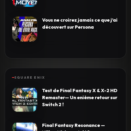
Vous ne croirez jamais ce que j’ai
découvert sur Persona
SQUARE ENIX
Test de Final Fantasy X & X-2 HD
Remaster— Un enième retour sur
Switch 2 !
Final Fantasy Resonance —