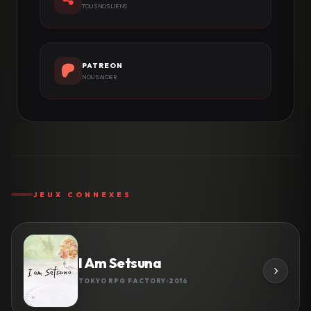
TOUS NOS LIENS
PATREON
NOUS AIDER
JEUX CONNEXES
I Am Setsuna
TOKYO RPG FACTORY
2016