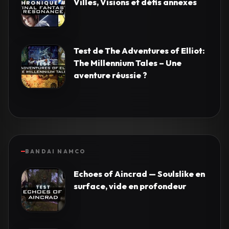
Villes, Visions et défis annexes
Test de The Adventures of Elliot:
The Millennium Tales – Une
aventure réussie ?
BANDAI NAMCO
Echoes of Aincrad — Soulslike en
surface, vide en profondeur