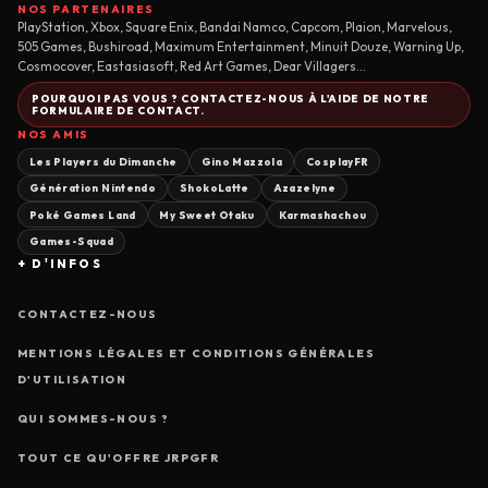
NOS PARTENAIRES
PlayStation, Xbox, Square Enix, Bandai Namco, Capcom, Plaion, Marvelous,
505 Games, Bushiroad, Maximum Entertainment, Minuit Douze, Warning Up,
Cosmocover, Eastasiasoft, Red Art Games, Dear Villagers...
POURQUOI PAS VOUS ? CONTACTEZ-NOUS À L'AIDE DE NOTRE
FORMULAIRE DE CONTACT.
NOS AMIS
Les Players du Dimanche
Gino Mazzola
CosplayFR
Génération Nintendo
ShokoLatte
Azazelyne
Poké Games Land
My Sweet Otaku
Karmashachou
Games-Squad
+ D'INFOS
CONTACTEZ-NOUS
MENTIONS LÉGALES ET CONDITIONS GÉNÉRALES
D'UTILISATION
QUI SOMMES-NOUS ?
TOUT CE QU'OFFRE JRPGFR