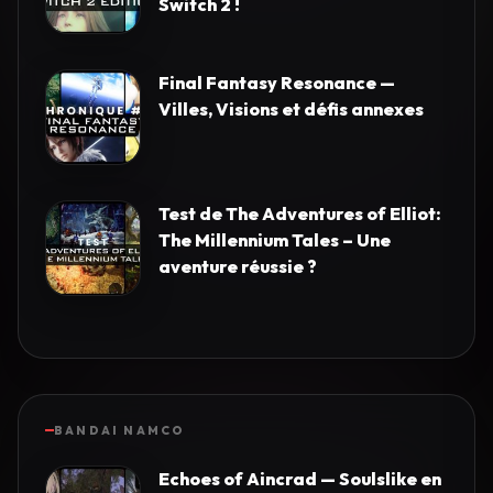
Switch 2 !
Final Fantasy Resonance —
Villes, Visions et défis annexes
Test de The Adventures of Elliot:
The Millennium Tales – Une
aventure réussie ?
BANDAI NAMCO
Echoes of Aincrad — Soulslike en