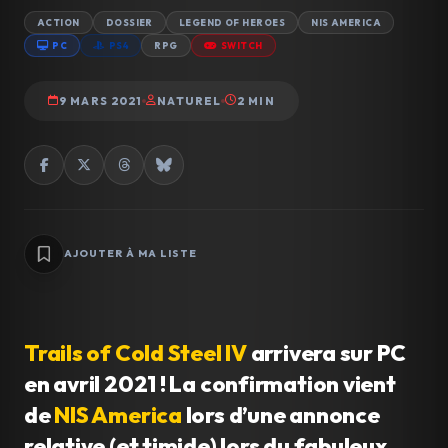
ACTION
DOSSIER
LEGEND OF HEROES
NIS AMERICA
PC
PS4
RPG
SWITCH
9 MARS 2021
NATUREL
2 MIN
AJOUTER À MA LISTE
Trails of Cold Steel IV
arrivera sur PC
en avril 2021 ! La confirmation vient
de
NIS America
lors d’une annonce
relative (et timide) lors du fabuleux