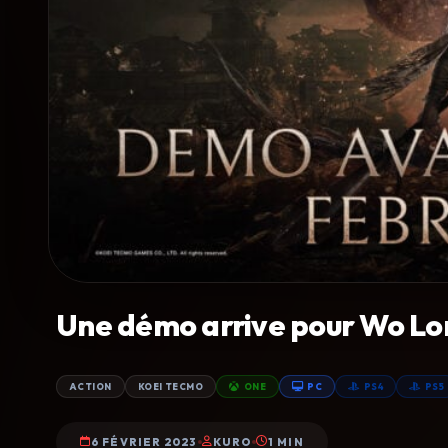
Une démo arrive pour Wo Lon
ACTION
KOEI TECMO
ONE
PC
PS4
PS5
6 FÉVRIER 2023
KURO
1 MIN