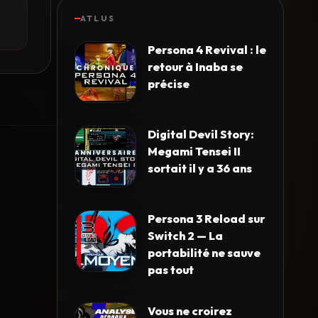
ATLUS
Persona 4 Revival : le
retour à Inaba se
précise
Digital Devil Story:
Megami Tensei II
sortait il y a 36 ans
Persona 3 Reload sur
Switch 2 — La
portabilité ne sauve
pas tout
Vous ne croirez