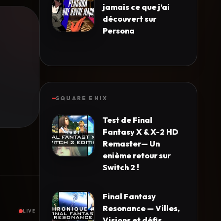
jamais ce que j’ai
découvert sur
Persona
SQUARE ENIX
Test de Final
Fantasy X & X-2 HD
Remaster— Un
enième retour sur
Switch 2 !
Final Fantasy
Resonance — Villes,
LIVE
Visions et défis