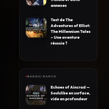
annexes
Test de The
Adventures of Elliot:
The Millennium Tales
– Une aventure
réussie ?
BANDAI NAMCO
Echoes of Aincrad —
Soulslike en surface,
vide en profondeur