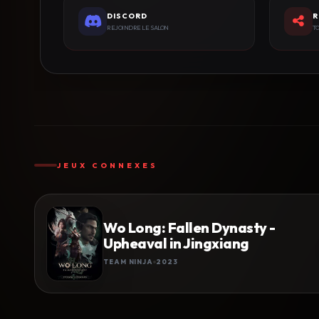
DISCORD
R
REJOINDRE LE SALON
TO
JEUX CONNEXES
Wo Long: Fallen Dynasty -
Upheaval in Jingxiang
TEAM NINJA
2023