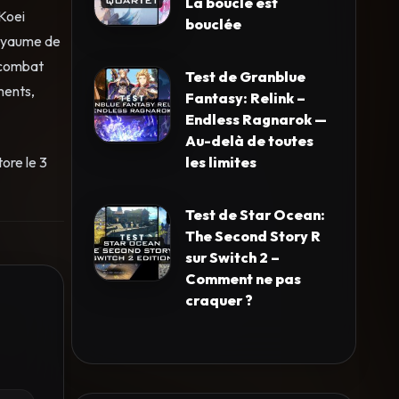
La boucle est
Koei
bouclée
royaume de
 combat
Test de Granblue
ments,
Fantasy: Relink –
Endless Ragnarok —
Au-delà de toutes
les limites
ore le 3
Test de Star Ocean:
The Second Story R
sur Switch 2 –
Comment ne pas
craquer ?