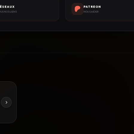
ÉSEAUX
PATREON
US NOS LIENS
NOUS AIDER