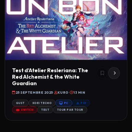
Test d’Atelier Resleriana: The
Red Alchemist & the White
Guardian
25 SEPTEMBRE 2025
KURO
13 MIN
GUST
KOEI TECMO
PC
PS5
SWITCH
TEST
TOUR PAR TOUR