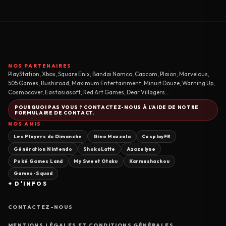
NOS PARTENAIRES
PlayStation, Xbox, Square Enix, Bandai Namco, Capcom, Plaion, Marvelous,
505 Games, Bushiroad, Maximum Entertainment, Minuit Douze, Warning Up,
Cosmocover, Eastasiasoft, Red Art Games, Dear Villagers...
POURQUOI PAS VOUS ? CONTACTEZ-NOUS À L'AIDE DE NOTRE
FORMULAIRE DE CONTACT.
NOS AMIS
Les Players du Dimanche
Gino Mazzola
CosplayFR
Génération Nintendo
ShokoLatte
Azazelyne
Poké Games Land
My Sweet Otaku
Karmashachou
Games-Squad
+ D'INFOS
CONTACTEZ-NOUS
MENTIONS LÉGALES ET CONDITIONS GÉNÉRALES