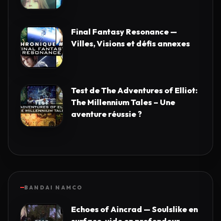
Final Fantasy Resonance —
Villes, Visions et défis annexes
Test de The Adventures of Elliot:
The Millennium Tales – Une
aventure réussie ?
BANDAI NAMCO
Echoes of Aincrad — Soulslike en