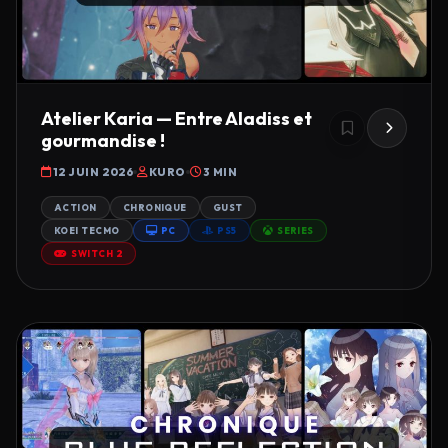
Atelier Karia — Entre Aladiss et
gourmandise !
12 JUIN 2026
KURO
3 MIN
ACTION
CHRONIQUE
GUST
KOEI TECMO
PC
PS5
SERIES
SWITCH 2