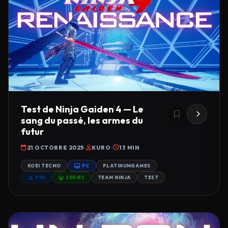
Test de Ninja Gaiden 4 — Le
sang du passé, les armes du
futur
21 OCTOBRE 2025
KURO
13 MIN
KOEI TECMO
PC
PLATINUMGAMES
PS5
SERIES
TEAM NINJA
TEST