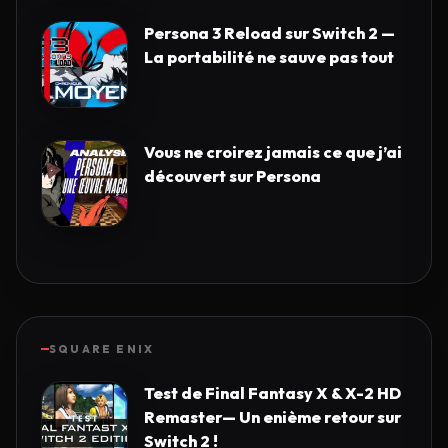
Persona 3 Reload sur Switch 2 —
La portabilité ne sauve pas tout
Vous ne croirez jamais ce que j’ai
découvert sur Persona
SQUARE ENIX
Test de Final Fantasy X & X-2 HD
Remaster— Un enième retour sur
Switch 2 !