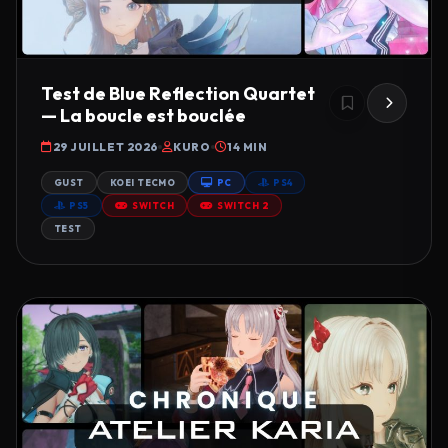
Test de Blue Reflection Quartet
— La boucle est bouclée
29 JUILLET 2026
KURO
14 MIN
GUST
KOEI TECMO
PC
PS4
PS5
SWITCH
SWITCH 2
TEST