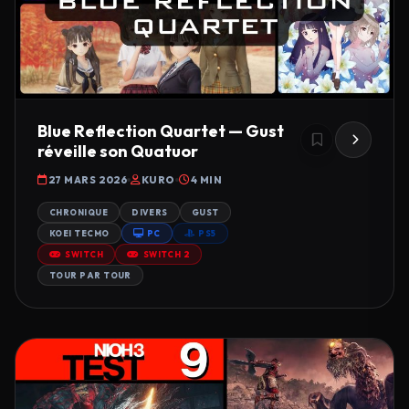
Blue Reflection Quartet — Gust
réveille son Quatuor
27 MARS 2026
KURO
4 MIN
CHRONIQUE
DIVERS
GUST
KOEI TECMO
PC
PS5
SWITCH
SWITCH 2
TOUR PAR TOUR