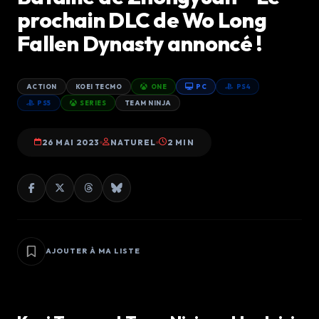
prochain DLC de Wo Long
Fallen Dynasty annoncé !
ACTION
KOEI TECMO
ONE
PC
PS4
PS5
SERIES
TEAM NINJA
26 MAI 2023
NATUREL
2 MIN
AJOUTER À MA LISTE