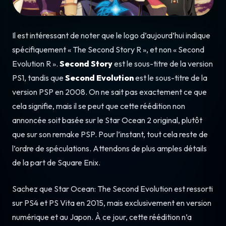
Il est intéressant de noter que le logo d’aujourd’hui indique
spécifiquement « The Second Story R », et non « Second
Evolution R ».
Second Story
est le sous-titre de la version
PS1, tandis que
Second Evolution
est le sous-titre de la
version PSP en 2008. On ne sait pas exactement ce que
cela signifie, mais il se peut que cette réédition non
annoncée soit basée sur le Star Ocean 2 original, plutôt
que sur son remake PSP. Pour l’instant, tout cela reste de
l’ordre de spéculations. Attendons de plus amples détails
de la part de Square Enix.
Sachez que Star Ocean: The Second Evolution est ressorti
sur PS4 et PS Vita en 2015, mais exclusivement en version
numérique et au Japon. À ce jour, cette réédition n’a