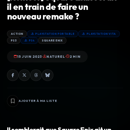
il en train de faire un
nouveau remake ?
ACTION
PLAYSTATION PORTABLE
PLAYSTATION VITA
PS3
PS4
SQUARE ENIX
15 JUIN 2023
NATUREL
2 MIN
AJOUTER À MA LISTE
Il semblerait que Square Enix ait un