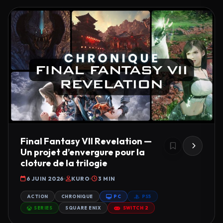
Final Fantasy VII Revelation —
Un projet d’envergure pour la
cloture de la trilogie
6 JUIN 2026
KURO
3 MIN
ACTION
CHRONIQUE
PC
PS5
SERIES
SQUARE ENIX
SWITCH 2