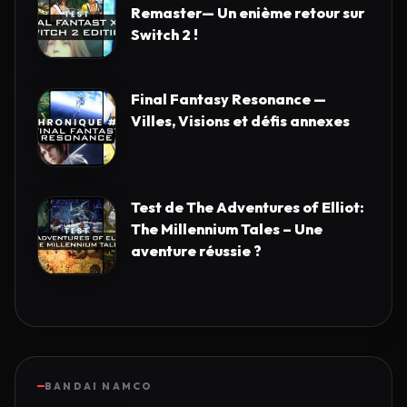
Remaster— Un enième retour sur
Switch 2 !
Final Fantasy Resonance —
Villes, Visions et défis annexes
Test de The Adventures of Elliot:
The Millennium Tales – Une
aventure réussie ?
BANDAI NAMCO