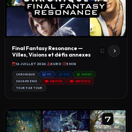
Final Fantasy Resonance —
Villes, Visions et défis annexes
16 JUILLET 2026
KURO
5 MIN
CHRONIQUE
PC
PS5
SERIES
SQUARE ENIX
SWITCH
SWITCH 2
TOUR PAR TOUR