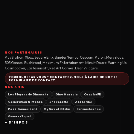
NOS PARTENAIRES
PlayStation, Xbox, Square Enix, Bandai Namco, Capcom, Plaion, Marvelous,
505 Games, Bushiroad, Maximum Entertainment, Minuit Douze, Warning Up,
Cosmocover, Eastasiasoft, Red Art Games, Dear Villagers...
POURQUOI PAS VOUS ? CONTACTEZ-NOUS À L'AIDE DE NOTRE
FORMULAIRE DE CONTACT.
NOS AMIS
Les Players du Dimanche
Gino Mazzola
CosplayFR
Génération Nintendo
ShokoLatte
Azazelyne
Poké Games Land
My Sweet Otaku
Karmashachou
Games-Squad
+ D'INFOS