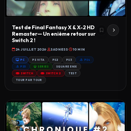
Test de Final Fantasy X & X-2 HD
Remaster— Un enième retour sur
Switch 2 !
24 JUILLET 2026
SADNESS
10 MIN
PC
PS VITA
PS2
PS3
PS4
PS5
SERIES
SQUARE ENIX
SWITCH
SWITCH 2
TEST
TOUR PAR TOUR