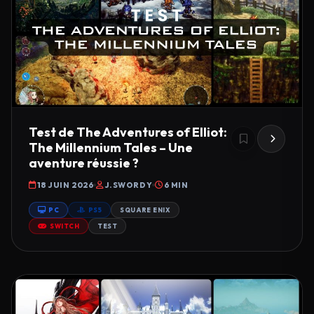
Test de The Adventures of Elliot:
The Millennium Tales – Une
aventure réussie ?
18 JUIN 2026
J.SWORDY
6 MIN
PC
PS5
SQUARE ENIX
SWITCH
TEST