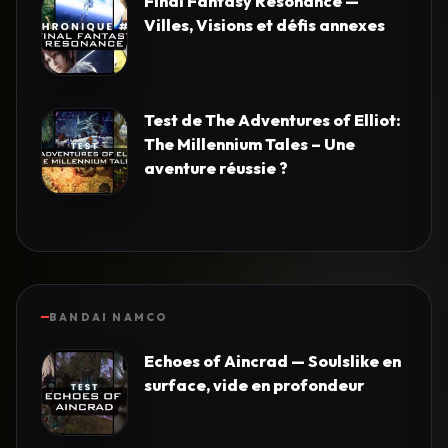
Final Fantasy Resonance —
Villes, Visions et défis annexes
Test de The Adventures of Elliot:
The Millennium Tales – Une
aventure réussie ?
BANDAI NAMCO
Echoes of Aincrad — Soulslike en
surface, vide en profondeur