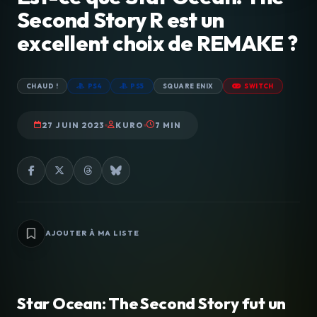
Second Story R est un
excellent choix de REMAKE ?
CHAUD !
PS4
PS5
SQUARE ENIX
SWITCH
27 JUIN 2023
KURO
7 MIN
AJOUTER À MA LISTE
Star Ocean: The Second Story fut un