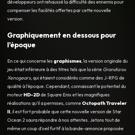
développeurs ont rehaussé la difficulté des ennemis pour
compenser les facilités offertes par cette nouvelle
version.
Graphiquement en dessous pour
l’époque
En ce qui concerne les
graphismes
, la version originale du
jeu était inférieure à des titres tels que la série
Grandia
ou
Xenogears
, qui étaient considérés comme des J-RPG de
qualité à l’époque. Cependant, connaissant le potentiel du
moteur
HD-2D
de Square Enix et les magnifiques
réalisations qu’il a permises, comme
Octopath Traveler
II
, il est fort probable que cette nouvelle version de Star
Ocean 2 saura répondre à nos attentes. Jetons tout de
même un coup d’oeil furtif à la bande-annonce proposée