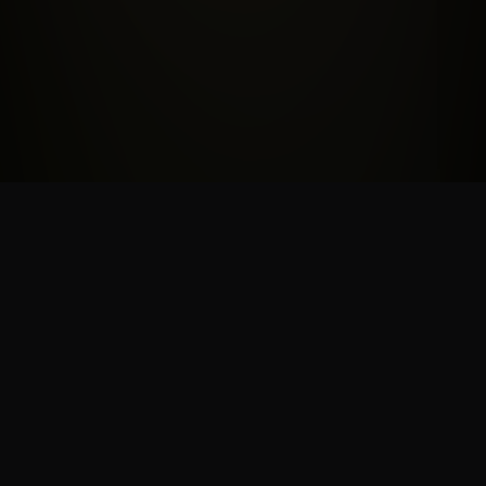
NOS PARTENAIRES
PlayStation, Xbox, Square Enix, Bandai Namco, Capcom, Plaion, Marvelous,
505 Games, Bushiroad, Maximum Entertainment, Minuit Douze, Warning Up,
Cosmocover, Eastasiasoft, Red Art Games, Dear Villagers...