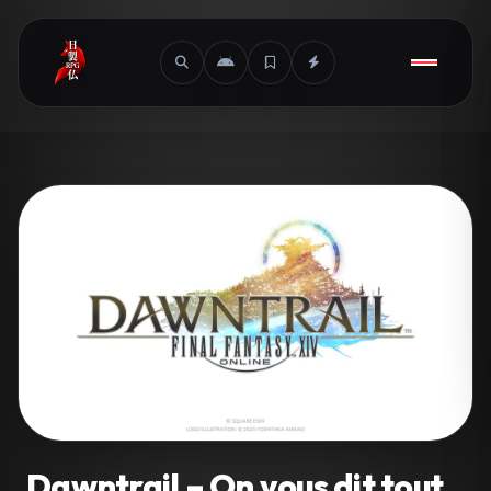
Dawntrail – On vous dit tout