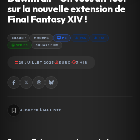
sur la nouvelle extension de
Final Fantasy XIV !
CHAUD !
MMORPG
PC
PS4
PS5
SERIES
SQUARE ENIX
28 JUILLET 2023
KURO
3 MIN
AJOUTER À MA LISTE