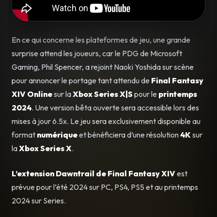
En ce qui concerne les plateformes de jeu, une grande
surprise attend les joueurs, car le PDG de Microsoft
Gaming, Phil Spencer, a rejoint Naoki Yoshida sur scène
pour annoncer le portage tant attendu de
Final Fantasy
XIV Online
sur la
Xbox Series X|S
pour le
printemps
2024
. Une version bêta ouverte sera accessible lors des
mises à jour 6.5x. Le jeu sera exclusivement disponible au
format
numérique
et bénéficiera d’une résolution
4K
sur
la
Xbox Series X
.
L’extension Dawntrail de Final Fantasy XIV
est
prévue pour l’été 2024 sur PC, PS4, PS5 et au printemps
2024 sur Series.