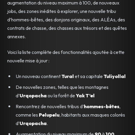
augmentation du niveau maximum à 100, de nouveaux
jobs, des zones inédites à explorer, une nouvelle tribu
d’hommes-bêtes, des donjons originaux, des ALÉAs, des
contrats de chasse, des chasses aux trésors et des quêtes
annexes.
Voici la liste complète des fonctionnalités ajoutée à cette
nouvelle mise à jour :
Un nouveau continent
Tural
et sa capitale
Tuliyollal
De nouvelles zones, telles que les montagnes
d’
Urqopacha
ou la forêt de
Yak T’el
Rencontrez de nouvelles tribus d’
hommes-bêtes
,
comme les
Pelupelu
, habitants aux masques colorés
d’
Urqopacha
.
Augmentation du niveau maximum de
90
à
100